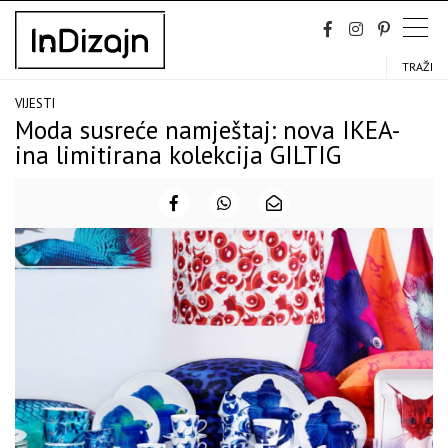
Skip
to
content
TRAŽI
VIJESTI
Moda susreće namještaj: nova IKEA-
ina limitirana kolekcija GILTIG