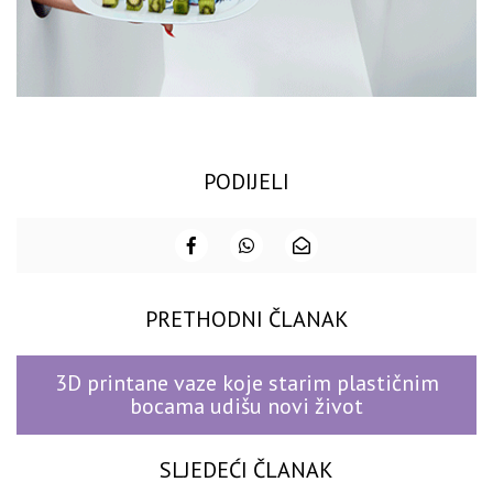
PODIJELI
PRETHODNI ČLANAK
3D printane vaze koje starim plastičnim
bocama udišu novi život
SLJEDEĆI ČLANAK