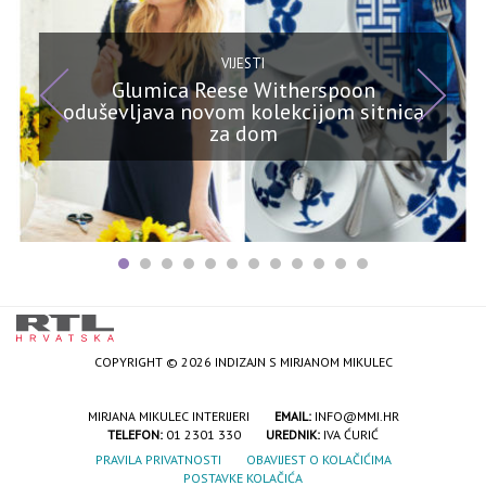
VIJESTI
Glumica Reese Witherspoon
oduševljava novom kolekcijom sitnica
za dom
COPYRIGHT © 2026 INDIZAJN S MIRJANOM MIKULEC
MIRJANA MIKULEC INTERIJERI
EMAIL:
INFO@MMI.HR
TELEFON:
01 2301 330
UREDNIK:
IVA ĆURIĆ
PRAVILA PRIVATNOSTI
OBAVIJEST O KOLAČIĆIMA
POSTAVKE KOLAČIĆA