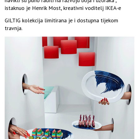
navikli su puno raditi na razvoju boja i uzoraka”,
istaknuo je Henrik Most, kreativni voditelj IKEA-e
GILTIG kolekcija limitirana je i dostupna tijekom
travnja.