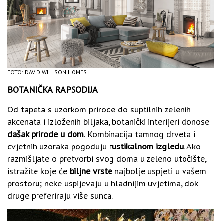
FOTO: DAVID WILLSON HOMES
BOTANIČKA RAPSODIJA
Od tapeta s uzorkom prirode do suptilnih zelenih
akcenata i izloženih biljaka, ​​botanički interijeri donose
dašak prirode u dom
. Kombinacija tamnog drveta i
cvjetnih uzoraka pogoduju
rustikalnom izgledu
. Ako
razmišljate o pretvorbi svog doma u zeleno utočište,
istražite koje će
biljne vrste
najbolje uspjeti u vašem
prostoru; neke uspijevaju u hladnijim uvjetima, dok
druge preferiraju više sunca.