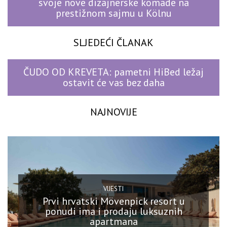
svoje nove dizajnerske komade na
prestižnom sajmu u Kölnu
SLJEDEĆI ČLANAK
ČUDO OD KREVETA: pametni HiBed ležaj
ostavit će vas bez daha
NAJNOVIJE
VIJESTI
Prvi hrvatski Mövenpick resort u
ponudi ima i prodaju luksuznih
apartmana