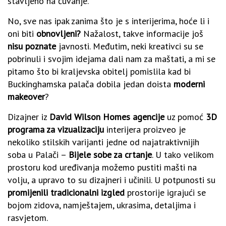
stavljeno na čuvanje.
No, sve nas ipak zanima što je s interijerima, hoće li i
oni biti
obnovljeni?
Nažalost, takve informacije još
nisu poznate
javnosti. Međutim, neki kreativci su se
pobrinuli i svojim idejama dali nam za maštati, a mi se
pitamo što bi kraljevska obitelj pomislila kad bi
Buckinghamska palača dobila jedan doista
moderni
makeover
?
Dizajner iz
David Wilson Homes agencije
uz pomoć
3D
programa za vizualizaciju
interijera proizveo je
nekoliko stilskih varijanti jedne od najatraktivnijih
soba u Palači –
Bijele sobe za crtanje
. U tako velikom
prostoru kod uređivanja možemo pustiti mašti na
volju, a upravo to su dizajneri i učinili. U potpunosti su
promijenili tradicionalni izgled
prostorije igrajući se
bojom zidova, namještajem, ukrasima, detaljima i
rasvjetom.