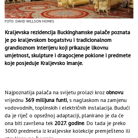
FOTO: DAVID WILLSON HOMES
Kraljevska rezidencija Buckinghamske palače poznata
je po kraljevskom bogatstvu i tradicionalnom
grandioznom interijeru koji prikazuje likovnu
umjetnost, skulpture i dragocjene poklone i predmete
koje posjeduje Kraljevsko imanje.
Najpoznatija palača na svijetu prolazi kroz
obnovu
vrijednu
369 milijuna funti
, s naglaskom na zamjenu
vodovodnih, toplinskih i električnih instalacija. Budući
da je riječ o opsežnoj adaptaciji, planirano je da će
ona biti završena tek
2027. godine
. Do tada je preko
3000 predmeta iz kraljevske kolekcije premješteno ili