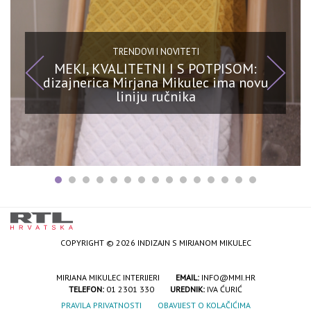
TRENDOVI I NOVITETI
MEKI, KVALITETNI I S POTPISOM:
dizajnerica Mirjana Mikulec ima novu
liniju ručnika
COPYRIGHT © 2026 INDIZAJN S MIRJANOM MIKULEC
MIRJANA MIKULEC INTERIJERI
EMAIL:
INFO@MMI.HR
TELEFON:
01 2301 330
UREDNIK:
IVA ĆURIĆ
PRAVILA PRIVATNOSTI
OBAVIJEST O KOLAČIĆIMA