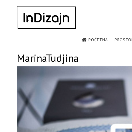
Skip
to
content
POČETNA
PROSTO
MarinaTudjina