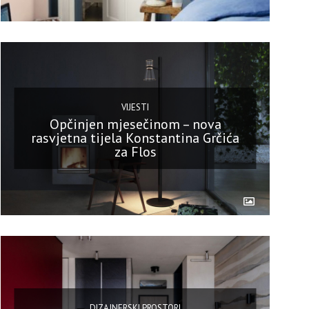
VIJESTI
Opčinjen mjesečinom – nova
rasvjetna tijela Konstantina Grčića
za Flos
DIZAJNERSKI PROSTORI