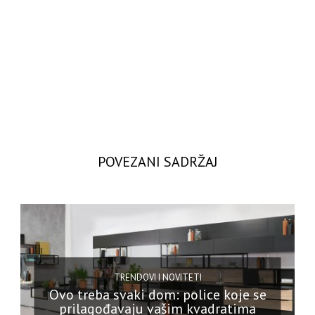
POVEZANI SADRŽAJ
TRENDOVI I NOVITETI
Ovo treba svaki dom: police koje se
prilagođavaju vašim kvadratima