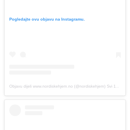
Pogledajte ovu objavu na Instagramu.
Objavu dijeli www.nordiskehjem.no (@nordiskehjem)
Svi 14, 2019 u 11:03 PDT