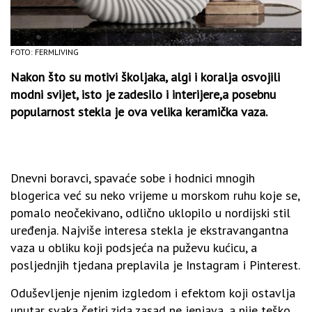
FOTO: FERMLIVING
Nakon što su motivi školjaka, algi i koralja osvojili
modni svijet, isto je zadesilo i interijere,a posebnu
popularnost stekla je ova velika keramička vaza.
Dnevni boravci, spavaće sobe i hodnici mnogih
blogerica već su neko vrijeme u morskom ruhu koje se,
pomalo neočekivano, odlično uklopilo u nordijski stil
uređenja. Najviše interesa stekla je ekstravangantna
vaza u obliku koji podsjeća na puževu kućicu, a
posljednjih tjedana preplavila je Instagram i Pinterest.
Oduševljenje njenim izgledom i efektom koji ostavlja
unutar svaka četiri zida zasad ne jenjava, a nije teško