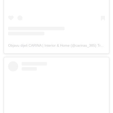
Objavu dijeli CARINA | Interior & Home (@carinas_385)
Tra 30, 2019 u 11:14 PDT