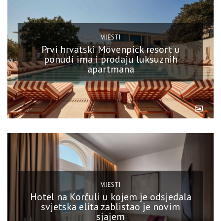
VIJESTI
Prvi hrvatski Mövenpick resort u
ponudi ima i prodaju luksuznih
apartmana
VIJESTI
Hotel na Korčuli u kojem je odsjedala
svjetska elita zablistao je novim
sjajem