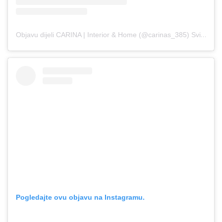
Objavu dijeli CARINA | Interior & Home (@carinas_385)
Svi 22, 2019 u 10:34 PDT
Pogledajte ovu objavu na Instagramu.