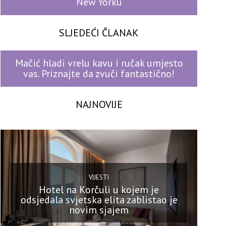
New Yorku
SLJEDEĆI ČLANAK
Mačić hladi vrelu kavu i ručak umjesto
vas. Priznajte da zvuči fantastično!
NAJNOVIJE
VIJESTI
Hotel na Korčuli u kojem je
odsjedala svjetska elita zablistao je
novim sjajem