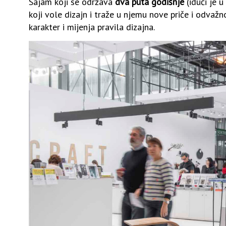
Sajam koji se održava
dva puta godišnje
(idući je u
koji vole dizajn i traže u njemu nove priče i odva
karakter i mijenja pravila dizajna.