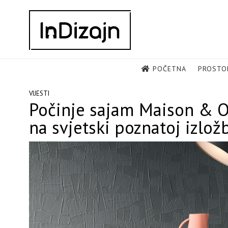
Skip
to
content
POČETNA
PROSTO
VIJESTI
Počinje sajam Maison & Ob
na svjetski poznatoj izložb