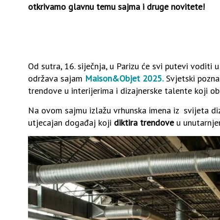
otkrivamo glavnu temu sajma i druge novitete!
Od sutra, 16. siječnja, u Parizu će svi putevi voditi 
održava sajam
Maison&Objet 2025.
Svjetski pozna
trendove u interijerima i dizajnerske talente koji o
Na ovom sajmu izlažu vrhunska imena iz svijeta d
utjecajan događaj koji
diktira trendove
u unutarnjem