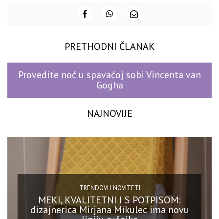
PRETHODNI ČLANAK
Provedite noć u spavaćoj sobi Vincenta van
Gogha
NAJNOVIJE
TRENDOVI I NOVITETI
MEKI, KVALITETNI I S POTPISOM:
dizajnerica Mirjana Mikulec ima novu