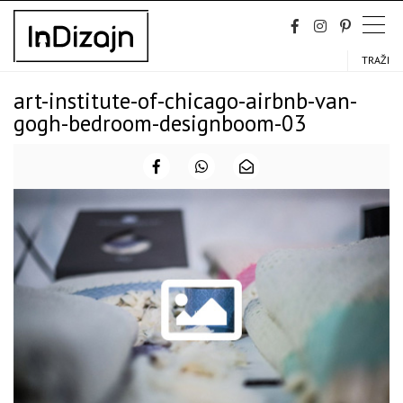
Skip
to
content
TRAŽI
art-institute-of-chicago-airbnb-van-
gogh-bedroom-designboom-03