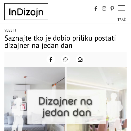
Skip
to
content
TRAŽI
VIJESTI
Saznajte tko je dobio priliku postati
dizajner na jedan dan