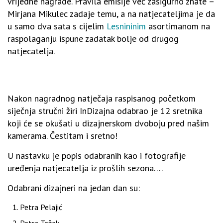
vrijedne nagrade. Pravila emisije već zasigurno znate –
Mirjana Mikulec zadaje temu, a na natjecateljima je da
u samo dva sata s cijelim
Lesnininim
asortimanom na
raspolaganju ispune zadatak bolje od drugog
natjecatelja.
Nakon nagradnog natječaja raspisanog početkom
siječnja stručni žiri InDizajna odabrao je 12 sretnika
koji će se okušati u dizajnerskom dvoboju pred našim
kamerama. Čestitam i sretno!
U nastavku je popis odabranih kao i fotografije
uređenja natjecatelja iz prošlih sezona….
Odabrani dizajneri na jedan dan su:
Petra Pelajić
Petra Težak