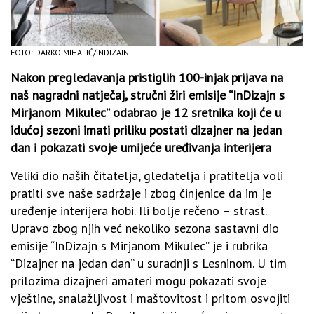
FOTO: DARKO MIHALIĆ/INDIZAJN
Nakon pregledavanja pristiglih 100-injak prijava na
naš nagradni natječaj, stručni žiri emisije “InDizajn s
Mirjanom Mikulec” odabrao je 12 sretnika koji će u
idućoj sezoni imati priliku postati dizajner na jedan
dan i pokazati svoje umijeće uređivanja interijera
Veliki dio naših čitatelja, gledatelja i pratitelja voli
pratiti sve naše sadržaje i zbog činjenice da im je
uređenje interijera hobi. Ili bolje rečeno – strast.
Upravo zbog njih već nekoliko sezona sastavni dio
emisije “InDizajn s Mirjanom Mikulec” je i rubrika
“Dizajner na jedan dan” u suradnji s Lesninom. U tim
prilozima dizajneri amateri mogu pokazati svoje
vještine, snalažljivost i maštovitost i pritom osvojiti