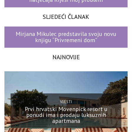
SLJEDEĆI ČLANAK
Mirjana Mikulec predstavila svoju novu
knjigu “Privremeni dom”
NAJNOVIJE
VIJESTI
Prvi hrvatski Mövenpick resort u
ponudi ima i prodaju luksuznih
apartmana