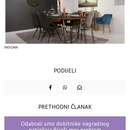
INDIZAJN
PODIJELI
PRETHODNI ČLANAK
Odabrali smo dobitnike nagradnog
natječaja Riješi moj problem