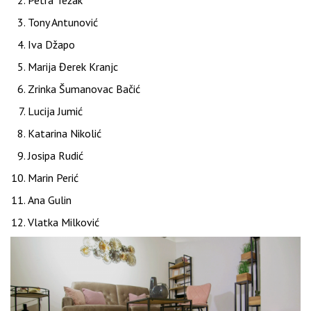
Tony Antunović
Iva Džapo
Marija Đerek Kranjc
Zrinka Šumanovac Bačić
Lucija Jumić
Katarina Nikolić
Josipa Rudić
Marin Perić
Ana Gulin
Vlatka Milković