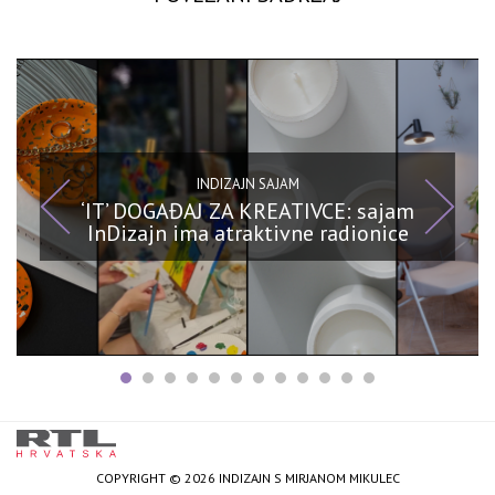
INDIZAJN SAJAM
‘IT’ DOGAĐAJ ZA KREATIVCE: sajam
InDizajn ima atraktivne radionice
COPYRIGHT © 2026 INDIZAJN S MIRJANOM MIKULEC