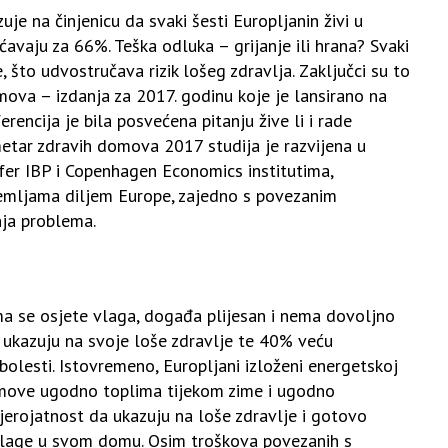
je na činjenicu da svaki šesti Europljanin živi u
ćavaju za 66%. Teška odluka – grijanje ili hrana? Svaki
, što udvostručava rizik lošeg zdravlja. Zaključci su to
va – izdanja za 2017. godinu koje je lansirano na
rencija je bila posvećena pitanju žive li i rade
etar zdravih domova 2017 studija je razvijena u
er IBP i Copenhagen Economics institutima,
 zemljama diljem Europe, zajedno s povezanim
nja problema.
ima se osjete vlaga, događa plijesan i nema dovoljno
 ukazuju na svoje loše zdravlje te 40% veću
bolesti. Istovremeno, Europljani izloženi energetskoj
omove ugodno toplima tijekom zime i ugodno
jerojatnost da ukazuju na loše zdravlje i gotovo
 vlage u svom domu. Osim troškova povezanih s