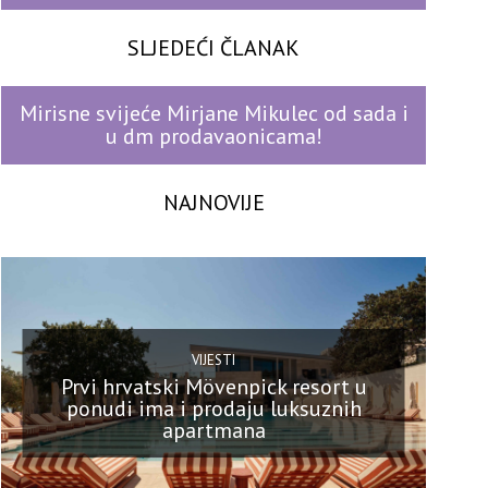
SLJEDEĆI ČLANAK
Mirisne svijeće Mirjane Mikulec od sada i
u dm prodavaonicama!
NAJNOVIJE
VIJESTI
Prvi hrvatski Mövenpick resort u
ponudi ima i prodaju luksuznih
apartmana