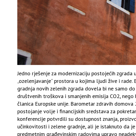
Jedno rješenje za modernizaciju postojećih zgrada 
„ozelenjavanje“ prostora u kojima ljudi žive i rade
gradnja novih zelenih zgrada dovela bi ne samo do 
društvenih troškova i smanjenih emisija CO2, nego b
članica Europske unije. Barometar zdravih domova 
postojanje volje i financijskih sredstava za pokreta
konferencije potvrdili su dostupnost znanja, proizv
učinkovitosti i zelene gradnje, ali je istaknuto da je
predmetnim građevinskim radovima upravo neadekva