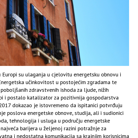
u Europi su ulaganja u cjelovitu energetsku obnovu i
. Energetska učinkovitost u postojećim zgradama te
poboljšanih zdravstvenih ishoda za ljude, nižih
i i postalo katalizator za pozitivnija gospodarstva
2017 dokazao je istovremeno da ispitanici potvrđuju
nje poslova energetske obnove, studija, ali i sudionici
oda, tehnologija i usluga u području energetske
 najveća barijera u željenoj razini potražnje za
tna i nedostatna komunikacija sa krajnjim korisnicima