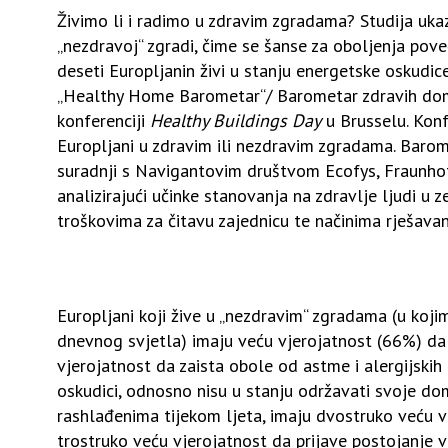
Živimo li i radimo u zdravim zgradama? Studija ukazu
„nezdravoj“ zgradi, čime se šanse za oboljenja pove
deseti Europljanin živi u stanju energetske oskudice
„Healthy Home Barometar“/ Barometar zdravih domo
konferenciji
Healthy Buildings Day
u Brusselu. Konfe
Europljani u zdravim ili nezdravim zgradama. Barom
suradnji s Navigantovim društvom Ecofys, Fraunhof
analizirajući učinke stanovanja na zdravlje ljudi u
troškovima za čitavu zajednicu te načinima rješava
Europljani koji žive u „nezdravim“ zgradama (u koj
dnevnog svjetla) imaju veću vjerojatnost (66%) da
vjerojatnost da zaista obole od astme i alergijskih 
oskudici, odnosno nisu u stanju održavati svoje d
rashlađenima tijekom ljeta, imaju dvostruko veću v
trostruko veću vjerojatnost da prijave postojanje