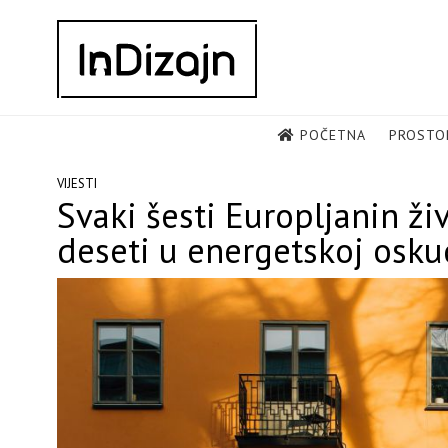
Skip
to
content
POČETNA
PROSTO
VIJESTI
Svaki šesti Europljanin živ
deseti u energetskoj osku