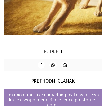
PODIJELI
PRETHODNI ČLANAK
Imamo dobitnike nagradnog makeovera. Evo
tko je osvojio preuređenje jedne prostorije u
domu