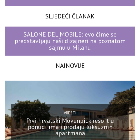
SLJEDEĆI ČLANAK
SALONE DEL MOBILE: evo čime se
predstavljaju naši dizajneri na poznatom
sajmu u Milanu
NAJNOVIJE
VIJESTI
Prvi hrvatski Mövenpick resort u
ponudi ima i prodaju luksuznih
apartmana