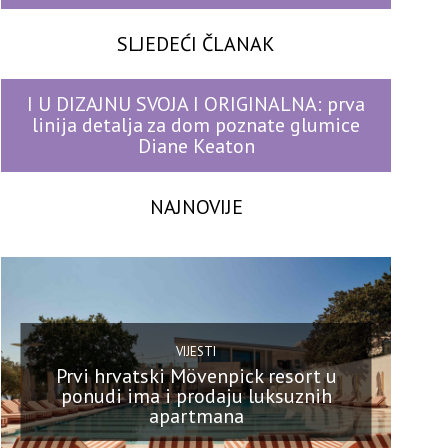
SLJEDEĆI ČLANAK
I U DIZAJNU SVOJA I ORIGINALNA: prva
linija detalja za dom poznate glumice
Diane Keaton
NAJNOVIJE
VIJESTI
Prvi hrvatski Mövenpick resort u
ponudi ima i prodaju luksuznih
apartmana