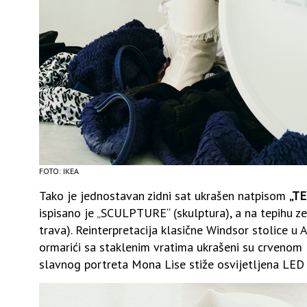
FOTO: IKEA
Tako je jednostavan zidni sat ukrašen natpisom
„T
ispisano je „SCULPTURE“ (skulptura), a na tepihu 
trava). Reinterpretacija klasične Windsor stolice u 
ormarići sa staklenim vratima ukrašeni su crvenom l
slavnog portreta Mona Lise stiže osvijetljena LED