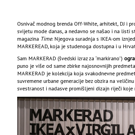
Osnivač modnog brenda Off-White, arhitekt, DJ i p
svijetu mode danas, a nedavno se našao i na listi st
magazina
Time
. Njegova suradnja s IKEA-om iznjedr
MARKEREAD, koja je studenoga dostupna i u Hrvatsk
Sam MARKERAD (švedski izraz za “markirano”)
ogra
puno je više od same zbirke najosnovnijih predmeta z
MARKERAD je kolekcija koja svakodnevne predmete 
suvremene urbane generacije bez obzira na veličinu 
svestranost i nadasve promišljeni dizajn riječi koje 