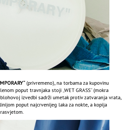
EMPORARY“
(privremeno), na torbama za kupovinu
zelenom poput travnjaka stoji „WET GRASS“ (mokra
Ablohovoj izvedbi sadrži umetak protiv zatvaranja vrata,
inijom poput najcrvenijeg laka za nokte, a kopija
 rasvjetom.