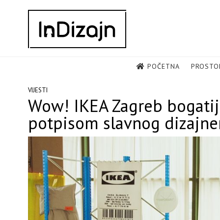
Skip
to
content
POČETNA
PROSTO
VIJESTI
Wow! IKEA Zagreb bogatija
potpisom slavnog dizajner