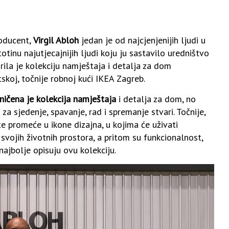
roducent,
Virgil Abloh
jedan je od najcjenjenijih ljudi u
otinu najutjecajnijih ljudi koju ju sastavilo uredništvo
ila je kolekciju namještaja i detalja za dom
oj, točnije robnoj kući IKEA Zagreb.
ničena je kolekcija namještaja
i detalja za dom, no
a sjedenje, spavanje, rad i spremanje stvari. Točnije,
promeće u ikone dizajna, u kojima će uživati
svojih životnih prostora, a pritom su funkcionalnost,
najbolje opisuju ovu kolekciju.