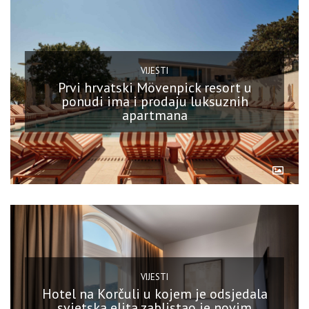
VIJESTI
Prvi hrvatski Mövenpick resort u
ponudi ima i prodaju luksuznih
apartmana
VIJESTI
Hotel na Korčuli u kojem je odsjedala
svjetska elita zablistao je novim