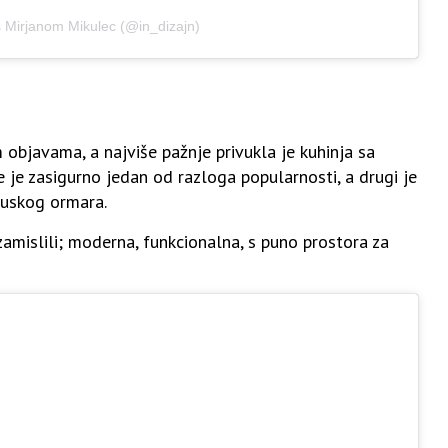
s Mirjanom Mikulec (@in_dizajn)
 objavama, a najviše pažnje privukla je kuhinja sa
e je zasigurno jedan od razloga popularnosti, a drugi je
 uskog ormara.
zamislili; moderna, funkcionalna, s puno prostora za