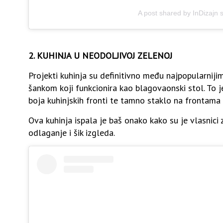
A post shared by InDizajn 
2. KUHINJA U NEODOLJIVOJ ZELENOJ
Projekti kuhinja su definitivno među najpopularnijim
šankom koji funkcionira kao blagovaonski stol. To j
boja kuhinjskih fronti te tamno staklo na frontama
Ova kuhinja ispala je baš onako kako su je vlasnici 
odlaganje i šik izgleda.