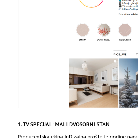
1. TV SPECIJAL: MALI DVOSOBNI STAN
Producentska ekipa InDizajna prošle je godine napra