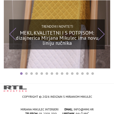
TRENDOVI I NOVITETI
MEKI, KVALITETNI I S POTPISOM:
dizajnerica Mirjana Mikulec ima novu
liniju ručnika
COPYRIGHT © 2026 INDIZAJN S MIRJANOM MIKULEC
MIRJANA MIKULEC INTERIJERI
EMAIL:
INFO@MMI.HR
TELEFON:
01 2301 330
UREDNIK:
IVA ĆURIĆ