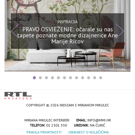
INSPIRACIJA
PRAVO OSVJEŽENJE: očarale su nas
tapete poznate modne dizajnerice Ane
Marije Ricov
COPYRIGHT © 2026 INDIZAJN S MIRJANOM MIKULEC
MIRJANA MIKULEC INTERIJERI
EMAIL:
INFO@MMI.HR
TELEFON:
01 2301 330
UREDNIK:
IVA ĆURIĆ
PRAVILA PRIVATNOSTI
OBAVIJEST O KOLAČIĆIMA