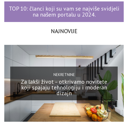
TOP 10: članci koji su vam se najviše svidjeli
na našem portalu u 2024.
NAJNOVIJE
NEKRETNINE
Za lakši život – otkrivamo novitete
koji spajaju tehnologiju i moderan
dizajn