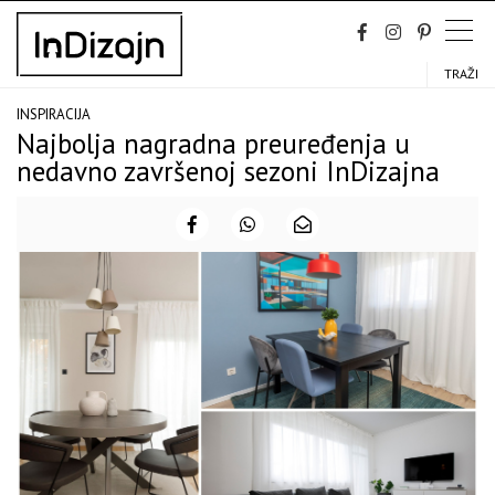
Skip
to
content
TRAŽI
INSPIRACIJA
Najbolja nagradna preuređenja u
nedavno završenoj sezoni InDizajna