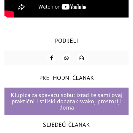
PODIJELI
PRETHODNI ČLANAK
Klupica za spavaću sobu: izradite sami ovaj
praktični i stilski dodatak svakoj prostoriji
doma
SLJEDEĆI ČLANAK