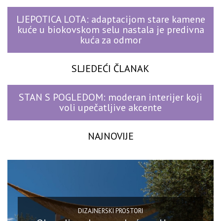
LJEPOTICA LOTA: adaptacijom stare kamene
kuće u biokovskom selu nastala je predivna
kuća za odmor
SLJEDEĆI ČLANAK
STAN S POGLEDOM: moderan interijer koji
voli upečatljive akcente
NAJNOVIJE
DIZAJNERSKI PROSTORI