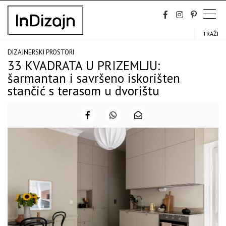
Skip
to
content
TRAŽI
DIZAJNERSKI PROSTORI
33 KVADRATA U PRIZEMLJU:
šarmantan i savršeno iskorišten
stančić s terasom u dvorištu