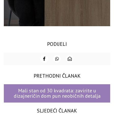
PODIJELI
PRETHODNI ČLANAK
Mali stan od 30 kvadrata: zavirite u
dizajneričin dom pun neobičnih detalja
SLJEDEĆI ČLANAK