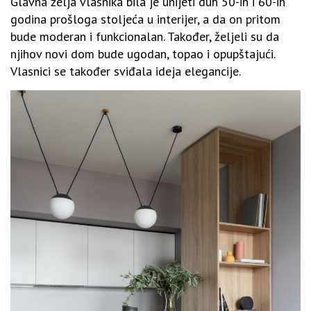
Glavna želja vlasnika bila je unijeti duh 50-ih i 60-ih
godina prošloga stoljeća u interijer, a da on pritom
bude moderan i funkcionalan. Također, željeli su da
njihov novi dom bude ugodan, topao i opupštajući.
Vlasnici se također sviđala ideja elegancije.