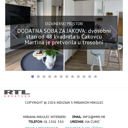
DIZAJNERSKI PROSTORI
DODATNA SOBA ZA JAKOVA: dvosobni
stan od 48 kvadrata u Čakovcu
Martina je pretvorila u trosobni
COPYRIGHT © 2026 INDIZAJN S MIRJANOM MIKULEC
MIRJANA MIKULEC INTERIJERI
EMAIL:
INFO@MMI.HR
TELEFON:
01 2301 330
UREDNIK:
IVA ĆURIĆ