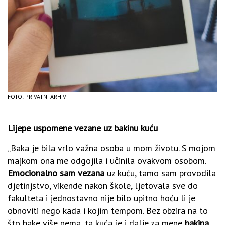
FOTO: PRIVATNI ARHIV
Lijepe uspomene vezane uz bakinu kuću
„Baka je bila vrlo važna osoba u mom životu. S mojom
majkom ona me odgojila i učinila ovakvom osobom.
Emocionalno sam vezana
uz kuću, tamo sam provodila
djetinjstvo, vikende nakon škole, ljetovala sve do
fakulteta i jednostavno nije bilo upitno hoću li je
obnoviti nego kada i kojim tempom. Bez obzira na to
što bake više nema, ta kuća je i dalje za mene
bakina