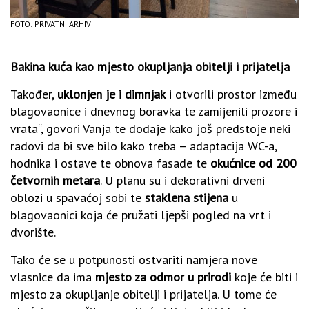
FOTO: PRIVATNI ARHIV
Bakina kuća kao mjesto okupljanja obitelji i prijatelja
Također,
uklonjen je i dimnjak
i otvorili prostor između
blagovaonice i dnevnog boravka te zamijenili prozore i
vrata“, govori Vanja te dodaje kako još predstoje neki
radovi da bi sve bilo kako treba – adaptacija WC-a,
hodnika i ostave te obnova fasade te
okućnice od 200
četvornih metara
. U planu su i dekorativni drveni
oblozi u spavaćoj sobi te
staklena stijena
u
blagovaonici koja će pružati ljepši pogled na vrt i
dvorište.
Tako će se u potpunosti ostvariti namjera nove
vlasnice da ima
mjesto za odmor u prirodi
koje će biti i
mjesto za okupljanje obitelji i prijatelja. U tome će