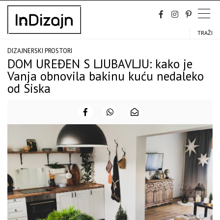
Skip
to
content
TRAŽI
DIZAJNERSKI PROSTORI
DOM UREĐEN S LJUBAVLJU: kako je
Vanja obnovila bakinu kuću nedaleko
od Siska