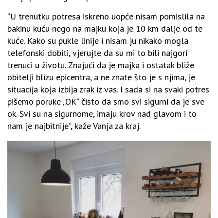
“U trenutku potresa iskreno uopće nisam pomislila na
bakinu kuću nego na majku koja je 10 km dalje od te
kuće. Kako su pukle linije i nisam ju nikako mogla
telefonski dobiti, vjerujte da su mi to bili najgori
trenuci u životu. Znajući da je majka i ostatak bliže
obitelji blizu epicentra, a ne znate što je s njima, je
situacija koja izbija zrak iz vas. I sada si na svaki potres
pišemo poruke „OK“ čisto da smo svi sigurni da je sve
ok. Svi su na sigurnome, imaju krov nad glavom i to
nam je najbitnije”, kaže Vanja za kraj.