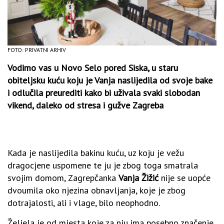
FOTO: PRIVATNI ARHIV
Vodimo vas u Novo Selo pored Siska, u staru
obiteljsku kuću koju je Vanja naslijedila od svoje bake
i odlučila preurediti kako bi uživala svaki slobodan
vikend, daleko od stresa i gužve Zagreba
Kada je naslijedila bakinu kuću, uz koju je vežu
dragocjene uspomene te ju je zbog toga smatrala
svojim domom, Zagrepčanka
Vanja Žižić
nije se uopće
dvoumila oko njezina obnavljanja, koje je zbog
dotrajalosti, ali i vlage, bilo neophodno.
Željela je od mjesta koje za nju ima posebno značenje,