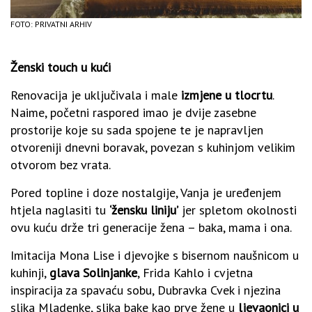
FOTO: PRIVATNI ARHIV
Ženski touch u kući
Renovacija je uključivala i male
izmjene u tlocrtu
.
Naime, početni raspored imao je dvije zasebne
prostorije koje su sada spojene te je napravljen
otvoreniji dnevni boravak, povezan s kuhinjom velikim
otvorom bez vrata.
Pored topline i doze nostalgije, Vanja je uređenjem
htjela naglasiti tu
‘žensku liniju’
jer spletom okolnosti
ovu kuću drže tri generacije žena – baka, mama i ona.
Imitacija Mona Lise i djevojke s bisernom naušnicom u
kuhinji,
glava Solinjanke
, Frida Kahlo i cvjetna
inspiracija za spavaću sobu, Dubravka Cvek i njezina
slika Mladenke, slika bake kao prve žene u
ljevaonici u