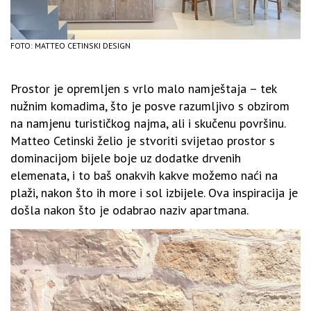
FOTO: MATTEO CETINSKI DESIGN
Prostor je opremljen s vrlo malo namještaja – tek
nužnim komadima, što je posve razumljivo s obzirom
na namjenu turističkog najma, ali i skučenu površinu.
Matteo Cetinski želio je stvoriti svijetao prostor s
dominacijom bijele boje uz dodatke drvenih
elemenata, i to baš onakvih kakve možemo naći na
plaži, nakon što ih more i sol izbijele. Ova inspiracija je
došla nakon što je odabrao naziv apartmana.