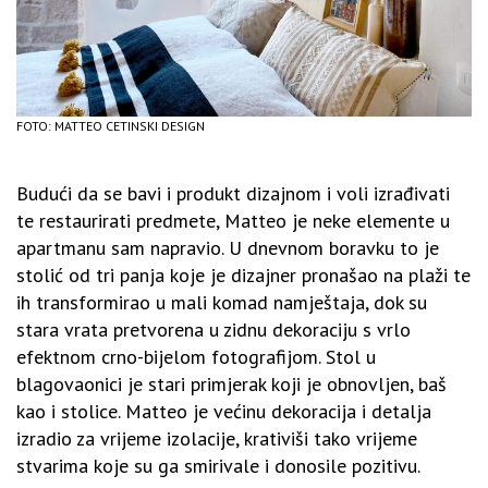
FOTO: MATTEO CETINSKI DESIGN
Budući da se bavi i produkt dizajnom i voli izrađivati
te restaurirati predmete, Matteo je neke elemente u
apartmanu sam napravio. U dnevnom boravku to je
stolić od tri panja koje je dizajner pronašao na plaži te
ih transformirao u mali komad namještaja, dok su
stara vrata pretvorena u zidnu dekoraciju s vrlo
efektnom crno-bijelom fotografijom. Stol u
blagovaonici je stari primjerak koji je obnovljen, baš
kao i stolice. Matteo je većinu dekoracija i detalja
izradio za vrijeme izolacije, krativiši tako vrijeme
stvarima koje su ga smirivale i donosile pozitivu.