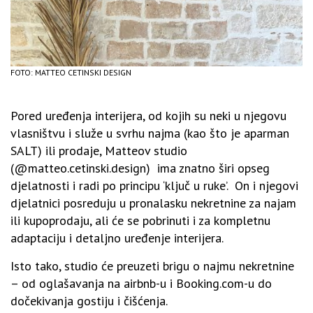
FOTO: MATTEO CETINSKI DESIGN
Pored uređenja interijera, od kojih su neki u njegovu
vlasništvu i služe u svrhu najma (kao što je aparman
SALT) ili prodaje, Matteov studio
(@matteo.cetinski.design) ima znatno širi opseg
djelatnosti i radi po principu ‘ključ u ruke’. On i njegovi
djelatnici posreduju u pronalasku nekretnine za najam
ili kupoprodaju, ali će se pobrinuti i za kompletnu
adaptaciju i detaljno uređenje interijera.
Isto tako, studio će preuzeti brigu o najmu nekretnine
– od oglašavanja na airbnb-u i Booking.com-u do
dočekivanja gostiju i čišćenja.