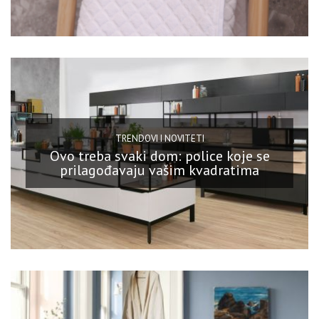
TRENDOVI I NOVITETI
Ovo treba svaki dom: police koje se
prilagođavaju vašim kvadratima