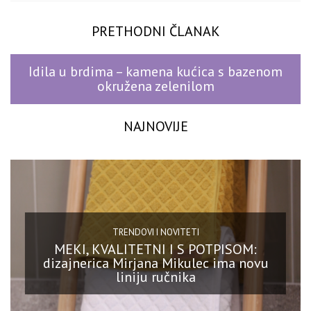
PRETHODNI ČLANAK
Idila u brdima – kamena kućica s bazenom
okružena zelenilom
NAJNOVIJE
TRENDOVI I NOVITETI
MEKI, KVALITETNI I S POTPISOM:
dizajnerica Mirjana Mikulec ima novu
liniju ručnika