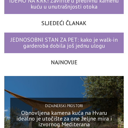
IDEMO NA KRK! Zavirite u predivnu kamenu
kuću u unutrašnjosti otoka
SLJEDEĆI ČLANAK
JEDNOSOBNI STAN ZA PET: kako je walk-in
garderoba dobila još jednu ulogu
NAJNOVIJE
DIZAJNERSKI PROSTORI
Obnovljena kamena kuća na Hvaru
idealno je utočište za one željne mira i
izvornog Mediterana