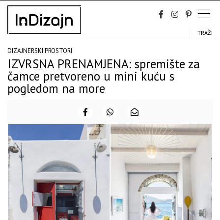
Skip
to
content
TRAŽI
DIZAJNERSKI PROSTORI
IZVRSNA PRENAMJENA: spremište za
čamce pretvoreno u mini kuću s
pogledom na more