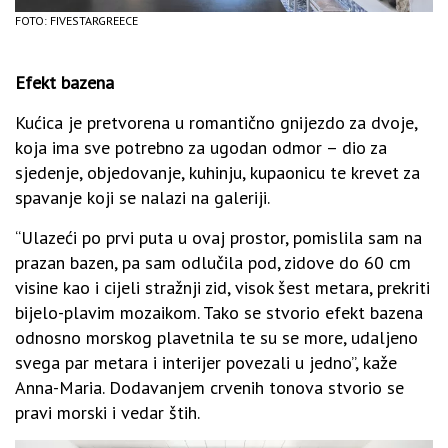
FOTO: FIVESTARGREECE
Efekt bazena
Kućica je pretvorena u romantično gnijezdo za dvoje,
koja ima sve potrebno za ugodan odmor – dio za
sjedenje, objedovanje, kuhinju, kupaonicu te krevet za
spavanje koji se nalazi na galeriji.
“Ulazeći po prvi puta u ovaj prostor, pomislila sam na
prazan bazen, pa sam odlučila pod, zidove do 60 cm
visine kao i cijeli stražnji zid, visok šest metara, prekriti
bijelo-plavim mozaikom. Tako se stvorio efekt bazena
odnosno morskog plavetnila te su se more, udaljeno
svega par metara i interijer povezali u jedno”, kaže
Anna-Maria. Dodavanjem crvenih tonova stvorio se
pravi morski i vedar štih.