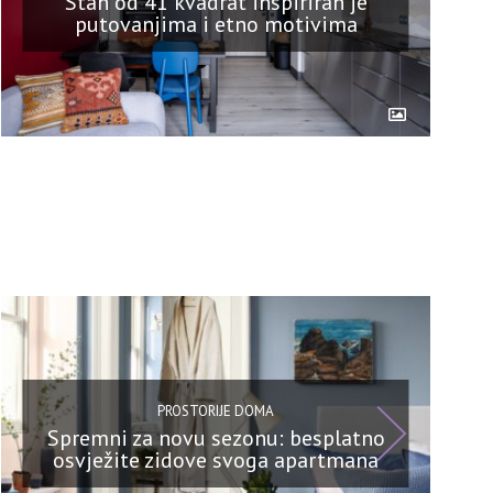
Stan od 41 kvadrat inspiriran je
putovanjima i etno motivima
PROSTORIJE DOMA
Spremni za novu sezonu: besplatno
osvježite zidove svoga apartmana