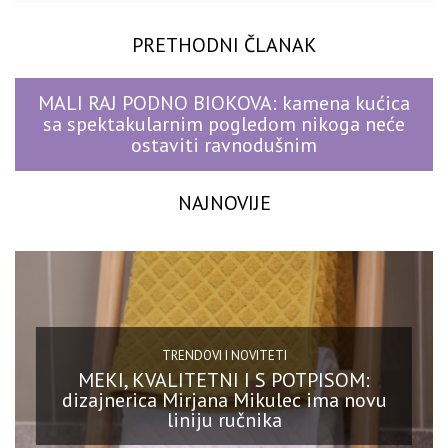
PRETHODNI ČLANAK
MALI RAJ PODNO BIOKOVA: kamena kućica
sa spektakularnim pogledom nikoga neće
ostaviti ravnodušnim
NAJNOVIJE
TRENDOVI I NOVITETI
MEKI, KVALITETNI I S POTPISOM:
dizajnerica Mirjana Mikulec ima novu
liniju ručnika