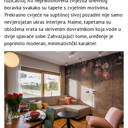
ružičastoj. Ali neprikosnovena zvijezda dnevnog
boravka svakako su tapete s cvjetnim motivima.
Prekrasno cvijeće na suptilnoj sivoj pozadini nije samo
nevjerojatan ukras interijera. Naime, tapetama su
obložena vrata sa skrivenim dovratnikom koja vode u
dvije spavaće sobe. Zahvaljujući tome, uređenje je
poprimilo moderan, minimalistički karakter.