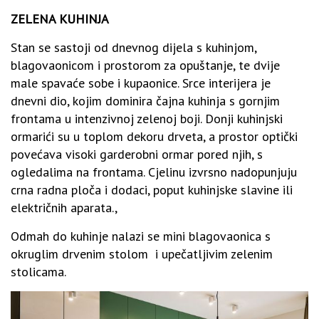
ZELENA KUHINJA
Stan se sastoji od dnevnog dijela s kuhinjom,
blagovaonicom i prostorom za opuštanje, te dvije
male spavaće sobe i kupaonice. Srce interijera je
dnevni dio, kojim dominira čajna kuhinja s gornjim
frontama u intenzivnoj zelenoj boji. Donji kuhinjski
ormarići su u toplom dekoru drveta, a prostor optički
povećava visoki garderobni ormar pored njih, s
ogledalima na frontama. Cjelinu izvrsno nadopunjuju
crna radna ploča i dodaci, poput kuhinjske slavine ili
električnih aparata.,
Odmah do kuhinje nalazi se mini blagovaonica s
okruglim drvenim stolom i upečatljivim zelenim
stolicama.