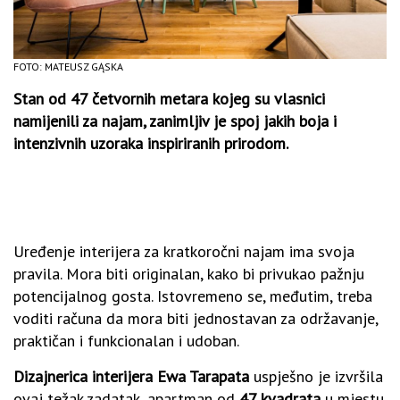
FOTO: MATEUSZ GĄSKA
Stan od 47 četvornih metara kojeg su vlasnici
namijenili za najam, zanimljiv je spoj jakih boja i
intenzivnih uzoraka inspiriranih prirodom.
Uređenje interijera za kratkoročni najam ima svoja
pravila. Mora biti originalan, kako bi privukao pažnju
potencijalnog gosta. Istovremeno se, međutim, treba
voditi računa da mora biti jednostavan za održavanje,
praktičan i funkcionalan i udoban.
Dizajnerica interijera Ewa Tarapata
uspješno je izvršila
ovaj težak zadatak, apartman od
47 kvadrata
u mjestu