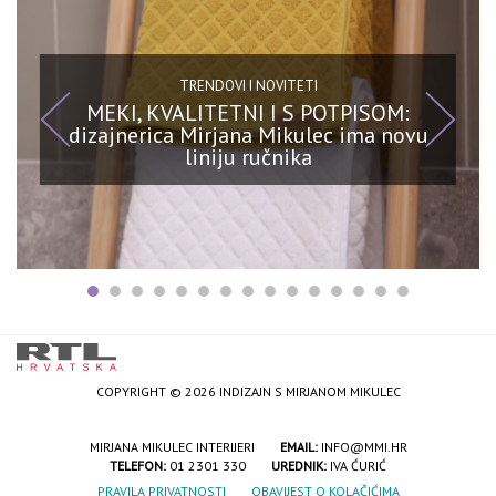
TRENDOVI I NOVITETI
MEKI, KVALITETNI I S POTPISOM:
dizajnerica Mirjana Mikulec ima novu
liniju ručnika
COPYRIGHT © 2026 INDIZAJN S MIRJANOM MIKULEC
MIRJANA MIKULEC INTERIJERI
EMAIL:
INFO@MMI.HR
TELEFON:
01 2301 330
UREDNIK:
IVA ĆURIĆ
PRAVILA PRIVATNOSTI
OBAVIJEST O KOLAČIĆIMA