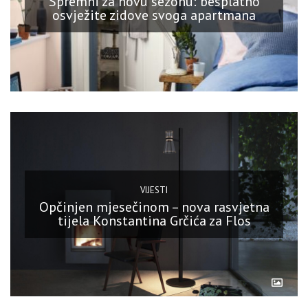
Spremni za novu sezonu: besplatno
osvježite zidove svoga apartmana
VIJESTI
Opčinjen mjesečinom – nova rasvjetna
tijela Konstantina Grčića za Flos