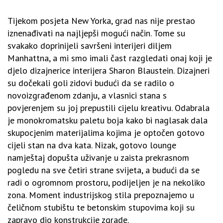
Tijekom posjeta New Yorka, grad nas nije prestao
iznenađivati na najljepši mogući način. Tome su
svakako doprinijeli savršeni interijeri diljem
Manhattna, a mi smo imali čast razgledati onaj koji je
djelo dizajnerice interijera Sharon Blaustein. Dizajneri
su dočekali goli zidovi budući da se radilo o
novoizgrađenom zdanju, a vlasnici stana s
povjerenjem su joj prepustili cijelu kreativu. Odabrala
je monokromatsku paletu boja kako bi naglasak dala
skupocjenim materijalima kojima je optočen gotovo
cijeli stan na dva kata. Nizak, gotovo lounge
namještaj dopušta uživanje u zaista prekrasnom
pogledu na sve četiri strane svijeta, a budući da se
radi o ogromnom prostoru, podijeljen je na nekoliko
zona. Moment industrijskog stila prepoznajemo u
čeličnom stubištu te betonskim stupovima koji su
zapravo dio konstrukcije zgrade.