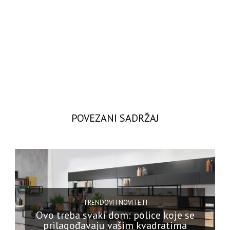
POVEZANI SADRŽAJ
TRENDOVI I NOVITETI
Ovo treba svaki dom: police koje se
prilagođavaju vašim kvadratima