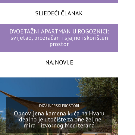
SLJEDEĆI ČLANAK
DVOETAŽNI APARTMAN U ROGOZNICI:
svijetao, prozračan i sjajno iskorišten
prostor
NAJNOVIJE
DIZAJNERSKI PROSTORI
Obnovljena kamena kuća na Hvaru
idealno je utočište za one željne
mira i izvornog Mediterana