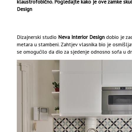
klaustrofobično. Pogledajte kako je ove zamke skuč
Design
Dizajnerski studio
Neva Interior Design
dobio je za
metara u stambeni. Zahtjev vlasnika bio je osmišlja
se omogućilo da dio za sjedenje odnosno sofa u 