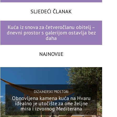
SLJEDEĆI ČLANAK
Kuća iz snova za četveročlanu obitelj –
dnevni prostor s galerijom ostavlja bez
daha
NAJNOVIJE
DIZAJNERSKI PROSTORI
Obnovljena kamena kuća na Hvaru
idealno je utočište za one željne
mira i izvornog Mediterana