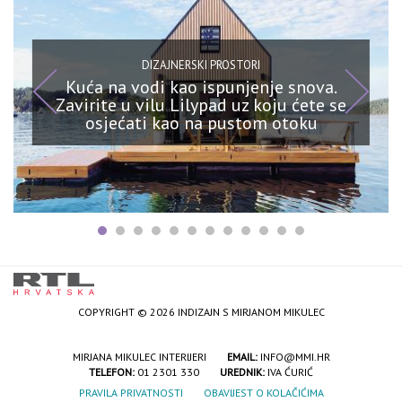
DIZAJNERSKI PROSTORI
Kuća na vodi kao ispunjenje snova.
Zavirite u vilu Lilypad uz koju ćete se
osjećati kao na pustom otoku
COPYRIGHT © 2026 INDIZAJN S MIRJANOM MIKULEC
MIRJANA MIKULEC INTERIJERI
EMAIL:
INFO@MMI.HR
TELEFON:
01 2301 330
UREDNIK:
IVA ĆURIĆ
PRAVILA PRIVATNOSTI
OBAVIJEST O KOLAČIĆIMA