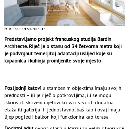
FOTO: BARDIN ARCHITECTE
Predstavljamo projekt francuskog studija Bardin
Architecte. Riječ je o stanu od 34 četvorna metra koji
je podvrgnut temeljitoj adaptaciji uslijed koje su
kupaonica i kuhinja promijenile svoje mjesto
Posljednji katovi
u stambenim objektima imaju svojih
prednosti – ili je riječ o potkrovljima, ili se mogu
iskoristiti skriveni dijelovi krova i stvoriti dodatna
etaža ili galerija ili jednostavno, baš kao i ovaj imaju
lijep pogled i balkon koji funkcionira kao terasa.
Dodatni adut
ovoga stana u Parizu su veliki otvori koji