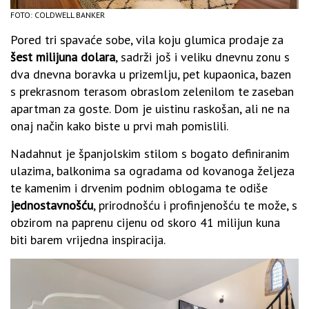
FOTO: COLDWELL BANKER
Pored tri spavaće sobe, vila koju glumica prodaje za
šest milijuna dolara
, sadrži još i veliku dnevnu zonu s
dva dnevna boravka u prizemlju, pet kupaonica, bazen
s prekrasnom terasom obraslom zelenilom te zaseban
apartman za goste. Dom je uistinu raskošan, ali ne na
onaj način kako biste u prvi mah pomislili.
Nadahnut je španjolskim stilom s bogato definiranim
ulazima, balkonima sa ogradama od kovanoga željeza
te kamenim i drvenim podnim oblogama te odiše
jednostavnošću
, prirodnošću i profinjenošću te može, s
obzirom na paprenu cijenu od skoro 41 milijun kuna
biti barem vrijedna inspiracija.