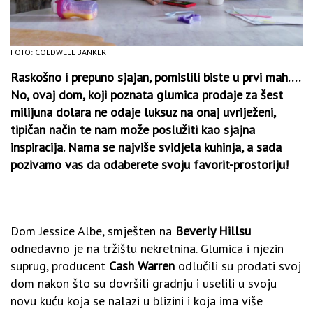
FOTO: COLDWELL BANKER
Raskošno i prepuno sjajan, pomislili biste u prvi mah….
No, ovaj dom, koji poznata glumica prodaje za šest
milijuna dolara ne odaje luksuz na onaj uvriježeni,
tipičan način te nam može poslužiti kao sjajna
inspiracija. Nama se najviše svidjela kuhinja, a sada
pozivamo vas da odaberete svoju favorit-prostoriju!
Dom Jessice Albe, smješten na
Beverly Hillsu
odnedavno je na tržištu nekretnina. Glumica i njezin
suprug, producent
Cash Warren
odlučili su prodati svoj
dom nakon što su dovršili gradnju i uselili u svoju
novu kuću koja se nalazi u blizini i koja ima više