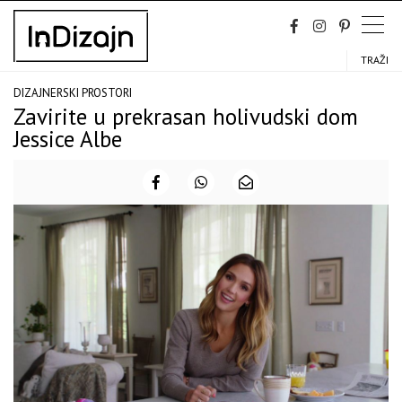
Skip
to
content
TRAŽI
DIZAJNERSKI PROSTORI
Zavirite u prekrasan holivudski dom
Jessice Albe