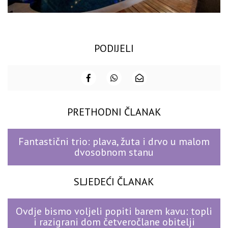
PODIJELI
PRETHODNI ČLANAK
Fantastični trio: plava, žuta i drvo u malom
dvosobnom stanu
SLJEDEĆI ČLANAK
Ovdje bismo voljeli popiti barem kavu: topli
i razigrani dom četveročlane obitelji