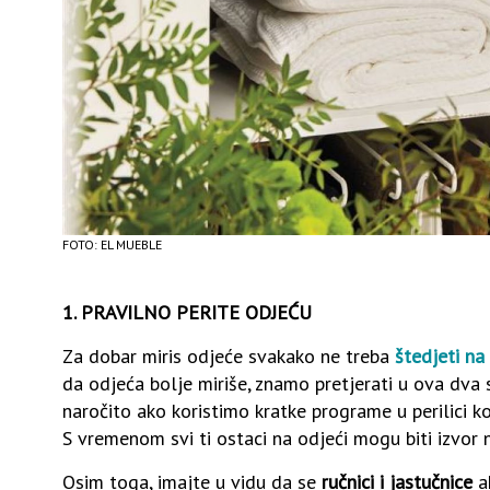
FOTO: EL MUEBLE
1. PRAVILNO PERITE ODJEĆU
Za dobar miris odjeće svakako ne treba
štedjeti na
da odjeća bolje miriše, znamo pretjerati u ova dva 
naročito ako koristimo kratke programe u perilici k
S vremenom svi ti ostaci na odjeći mogu biti izvor
Osim toga, imajte u vidu da se
ručnici i jastučnice
ak