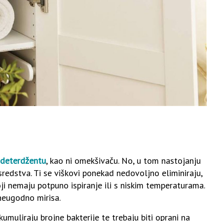
 deterdžentu
, kao ni omekšivaču. No, u tom nastojanju
sredstva. Ti se viškovi ponekad nedovoljno eliminiraju,
oji nemaju potpuno ispiranje ili s niskim temperaturama.
 neugodno mirisa.
umuliraju brojne bakterije te trebaju biti oprani na