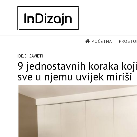
Skip
to
content
POČETNA
PROSTO
IDEJE I SAVJETI
9 jednostavnih koraka koji
sve u njemu uvijek miriši