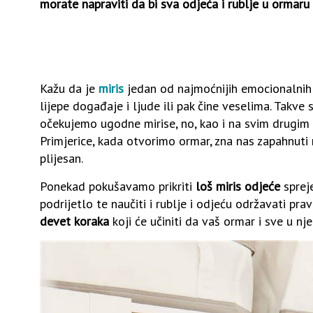
morate napraviti da bi sva odjeća i rublje u ormaru 
Kažu da je
miris
jedan od najmoćnijih emocionalnih 
lijepe događaje i ljude ili pak čine veselima. Takv
očekujemo ugodne mirise, no, kao i na svim drugim m
Primjerice, kada otvorimo ormar, zna nas zapahnuti n
plijesan.
Ponekad pokušavamo prikriti
loš miris odjeće
spreje
podrijetlo te naučiti i rublje i odjeću održavati pra
devet koraka
koji će učiniti da vaš ormar i sve u nj