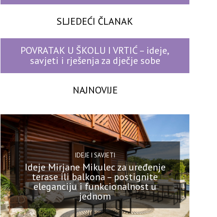
SLJEDEĆI ČLANAK
POVRATAK U ŠKOLU I VRTIĆ – ideje,
savjeti i rješenja za dječje sobe
NAJNOVIJE
IDEJE I SAVJETI
Ideje Mirjane Mikulec za uređenje
terase ili balkona – postignite
eleganciju i funkcionalnost u
jednom