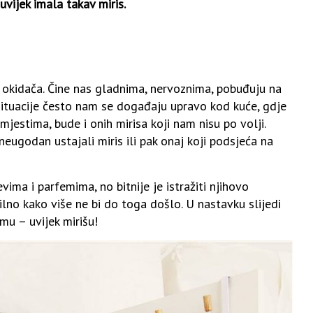
uvijek imala takav miris.
okidača. Čine nas gladnima, nervoznima, pobuđuju na
e situacije često nam se događaju upravo kod kuće, gdje
jestima, bude i onih mirisa koji nam nisu po volji.
eugodan ustajali miris ili pak onaj koji podsjeća na
vima i parfemima, no bitnije je istražiti njihovo
vilno kako više ne bi do toga došlo. U nastavku slijedi
emu – uvijek mirišu!