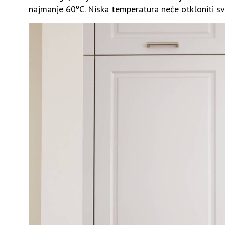
najmanje 60ºC. Niska temperatura neće otkloniti sv