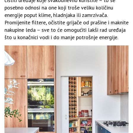
čistiti uređaje koje svakodnevno koristite – to se
posebno odnosi na one koji troše veliku količinu
energije poput klime, hladnjaka ili zamrzivača.
Promijenite filtere, očistite grijače od prašine i maknite
nakupine leda – sve to će omogućiti lakši rad uređaja
što u konačnici vodi i do manje potrošnje energije.