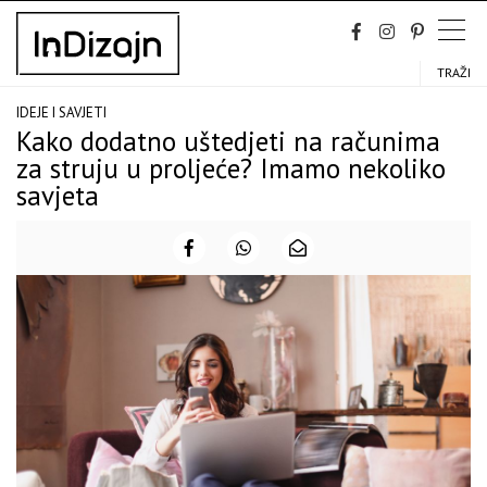
Skip
to
content
TRAŽI
IDEJE I SAVJETI
Kako dodatno uštedjeti na računima
za struju u proljeće? Imamo nekoliko
savjeta