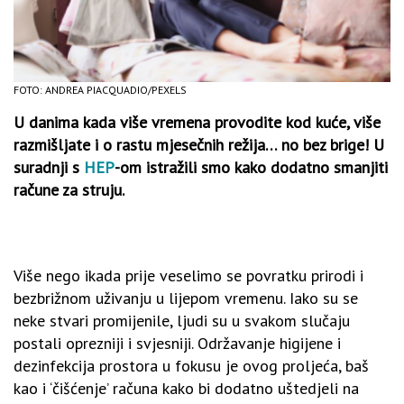
FOTO: ANDREA PIACQUADIO/PEXELS
U danima kada više vremena provodite kod kuće, više
razmišljate i o rastu mjesečnih režija… no bez brige! U
suradnji s
HEP
-om istražili smo kako dodatno smanjiti
račune za struju.
Više nego ikada prije veselimo se povratku prirodi i
bezbrižnom uživanju u lijepom vremenu. Iako su se
neke stvari promijenile, ljudi su u svakom slučaju
postali oprezniji i svjesniji. Održavanje higijene i
dezinfekcija prostora u fokusu je ovog proljeća, baš
kao i ‘čišćenje’ računa kako bi dodatno uštedjeli na