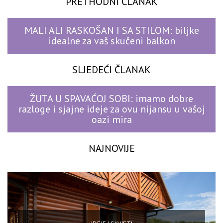
PRETHODNI ČLANAK
MALI ALI RASKOŠAN I SA STILOM: biljke
idealne za vaš skučeni balkon
SLJEDEĆI ČLANAK
ŽUTA U SPAVAĆOJ SOBI: imamo dobre
razloge i sjajne ideje za ovu nijansu u vašoj
oazi mira
NAJNOVIJE