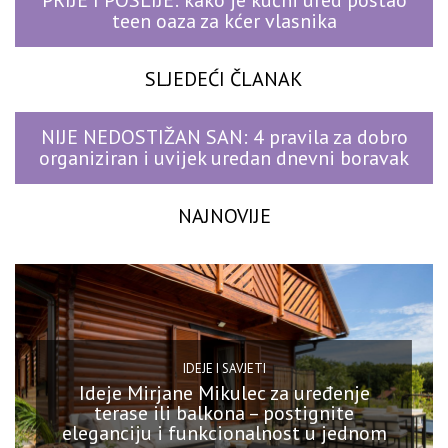
PRIJE I POSLIJE: kako je kućni ured postao
teen oaza za kćer vlasnika
SLJEDEĆI ČLANAK
NIJE NEDOSTIŽAN SAN: 4 pravila za dobro
organiziran i uvijek uredan dnevni boravak
NAJNOVIJE
IDEJE I SAVJETI
Ideje Mirjane Mikulec za uređenje
terase ili balkona – postignite
eleganciju i funkcionalnost u jednom