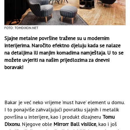
FOTO: TOMDIXON.NET
Sjajne metalne površine tražene su u modernim
interijerima. Naročito efektno djeluju kada se nalaze
na detaljima ili manjim komadima namještaja. U to se
možete uvjeriti na našim prijedlozima za dnevni
boravak!
Bakar je već neko vrijeme ‘must have’ element u domu.
I to ponajviše zahvaljujući povratku sjajnih i metalik
površina u interijere, kao i produkt dizajneru
Tomu
Dixonu
. Njegove oble
Mirrorr Ball visilice
, kao i još