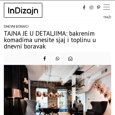
Skip
to
content
TRAŽI
DNEVNI BORAVCI
TAJNA JE U DETALJIMA: bakrenim
komadima unesite sjaj i toplinu u
dnevni boravak