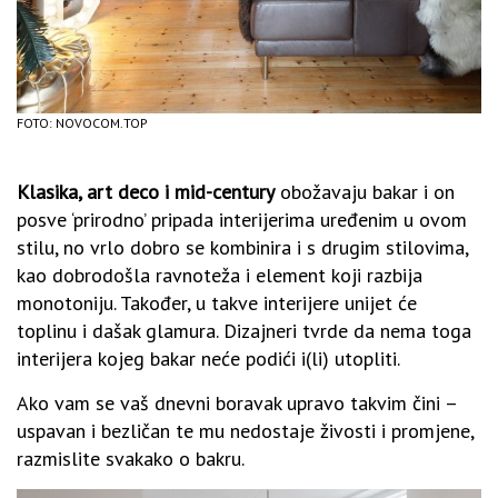
FOTO: NOVOCOM.TOP
Klasika, art deco i mid-century
obožavaju bakar i on
posve ‘prirodno’ pripada interijerima uređenim u ovom
stilu, no vrlo dobro se kombinira i s drugim stilovima,
kao dobrodošla ravnoteža i element koji razbija
monotoniju. Također, u takve interijere unijet će
toplinu i dašak glamura. Dizajneri tvrde da nema toga
interijera kojeg bakar neće podići i(li) utopliti.
Ako vam se vaš dnevni boravak upravo takvim čini –
uspavan i bezličan te mu nedostaje živosti i promjene,
razmislite svakako o bakru.