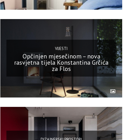
VIJESTI
Opčinjen mjesečinom – nova
rasvjetna tijela Konstantina Grčića
za Flos
DIZAJNERSKI PROSTORI