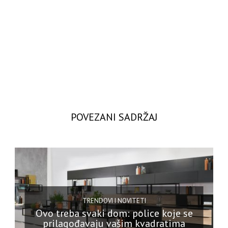
POVEZANI SADRŽAJ
TRENDOVI I NOVITETI
Ovo treba svaki dom: police koje se
prilagođavaju vašim kvadratima