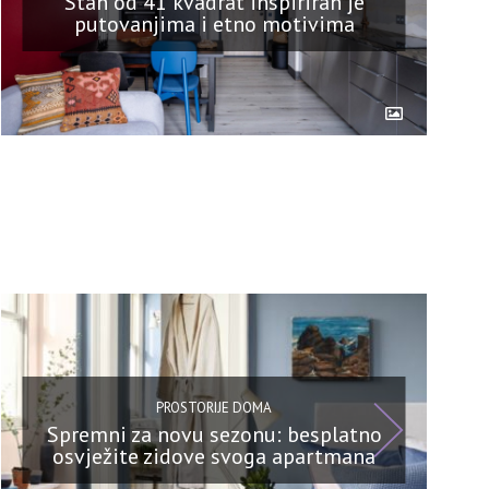
Stan od 41 kvadrat inspiriran je
putovanjima i etno motivima
PROSTORIJE DOMA
Spremni za novu sezonu: besplatno
osvježite zidove svoga apartmana