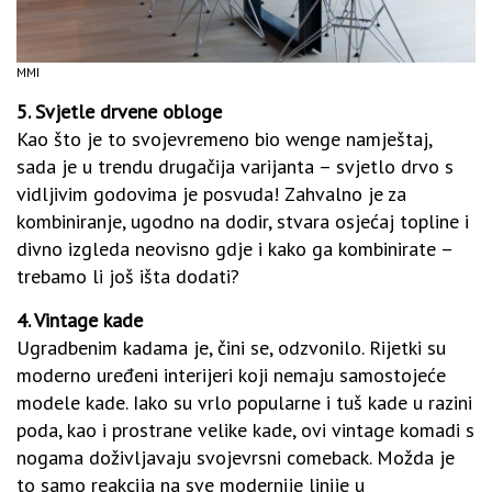
MMI
5. Svjetle drvene obloge
Kao što je to svojevremeno bio wenge namještaj,
sada je u trendu drugačija varijanta – svjetlo drvo s
vidljivim godovima je posvuda! Zahvalno je za
kombiniranje, ugodno na dodir, stvara osjećaj topline i
divno izgleda neovisno gdje i kako ga kombinirate –
trebamo li još išta dodati?
4. Vintage kade
Ugradbenim kadama je, čini se, odzvonilo. Rijetki su
moderno uređeni interijeri koji nemaju samostojeće
modele kade. Iako su vrlo popularne i tuš kade u razini
poda, kao i prostrane velike kade, ovi vintage komadi s
nogama doživljavaju svojevrsni comeback. Možda je
to samo reakcija na sve modernije linije u