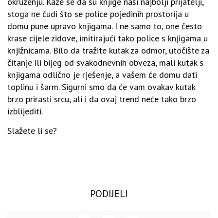
okruženju. Kaže se da su knjige naši najbolji prijatelji,
stoga ne čudi što se police pojedinih prostorija u
domu pune upravo knjigama. I ne samo to, one često
krase cijele zidove, imitirajući tako police s knjigama u
knjižnicama. Bilo da tražite kutak za odmor, utočište za
čitanje ili bijeg od svakodnevnih obveza, mali kutak s
knjigama odlično je rješenje, a vašem će domu dati
toplinu i šarm. Sigurni smo da će vam ovakav kutak
brzo prirasti srcu, ali i da ovaj trend neće tako brzo
izblijediti.
Slažete li se?
PODIJELI