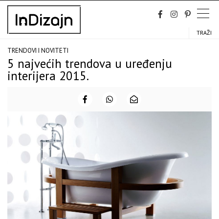
Skip
to
content
TRAŽI
TRENDOVI I NOVITETI
5 najvećih trendova u uređenju
interijera 2015.