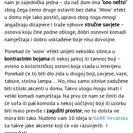
nam je zajednička jedna – da naš dom ima
“ono nešto”
zbog čega ćemo druge ostaviti bez daha. “Wow” efekt
u domu nije lako postići, upravo zbog toga mnogi
angažiraju dizajnere i traže njihove
stručne savjete
–
osnova koju čine podne obloge, dobri osnovni komadi
namještaja i dobro usklađene boje nisu dovoljne.
Ponekad će “wow” efekt unijeti nekoliko sitnica u
kontrastnim bojama
ili nekoj jarkoj ili tamnoj boji –
ovisno o kolorističkoj osnovi koja vlada u interijeru.
Ponekad će to biti dio zida u drugoj boji, zavjese, vaze,
tabure, stolna lampa…. No, nisu samo sitnice zadužene
biti stilski akcenti u domu. Takvu ulogu mogu imati i
veliki komadi namještaja. Na prvu će nam se činiti da
će sofa ili pak komoda u nekoj uočljivoj boji ili uzorku
biti malo previše i
zagušiti prostor
, no to doista ne
mora biti tako. Nudimo vam 10 ideja iz
KARE Hrvatska
za takve jake akcente koji će vas razuvjeriti. I
razoružati…