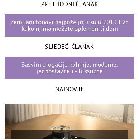
PRETHODNI ČLANAK
Zemljani tonovi najpoželjniji su u 2019. Evo
kako njima možete oplemeniti dom
SLJEDEĆI ČLANAK
Sasvim drugačije kuhinje: moderne,
jednostavne i – luksuzne
NAJNOVIJE