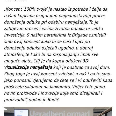
„Koncept ‘100% tvoje’ je nastao iz potrebe i želje da
našim kupcima osiguramo najjednostavniji proces
donošenja odluke pri odabiru namještaja. To je
zahtjevan proces i važna životna odluka te velika
investicija. S našim partnerima iz Brigade osmislili
smo ovaj koncept kako bi se naši kupci pri
donošenju odluka osjećali ugodno, u dobroj
atmosferi, te kako bi na raspolaganju imali sve
moguće alate. Cilj je da kupca oduševi
3D
vizualizacija namještaja
koji je odabrao za svoj dom.
Zbog toga je ovaj koncept svjetski, a naš i na to smo
jako ponosni. Vjerujemo da ćete se i vi oduševiti kada
prošećete salonom na Jankomiru. Vidjet ćete puno
novih proizvoda i inovacija koje smo dizajnirali i
proizvodili“, dodao je Radić.