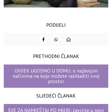
PODIJELI
PRETHODNI ČLANAK
UVIJEK UGODNO U DOMU: o najboljim
načinima na koje možete rashladiti svoj
prostor
SLJEDEĆI ČLANAK
SVE ZA NAMJEŠTAJ PO MJERI: zavirite u novi