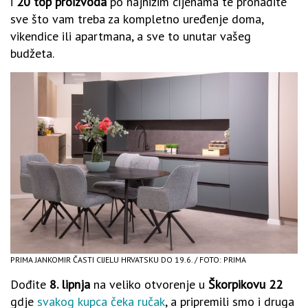
i
20 top proizvoda
po najnižim cijenama te pronađite
sve što vam treba za kompletno uređenje doma,
vikendice ili apartmana, a sve to unutar vašeg
budžeta.
PRIMA JANKOMIR ČASTI CIJELU HRVATSKU DO 19.6. / FOTO: PRIMA
Dođite
8. lipnja
na veliko otvorenje u
Škorpikovu 22
gdje
svakog kupca čeka ručak
, a pripremili smo i druga