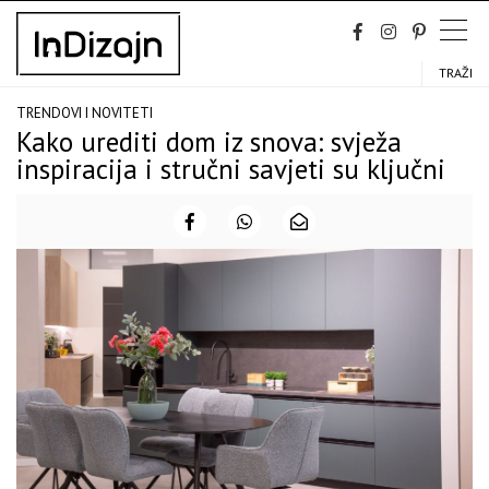
Skip
to
content
TRAŽI
TRENDOVI I NOVITETI
Kako urediti dom iz snova: svježa
inspiracija i stručni savjeti su ključni