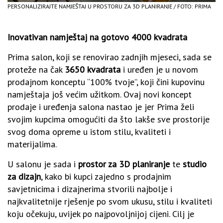
PERSONALIZIRAJTE NAMJEŠTAJ U PROSTORU ZA 3D PLANIRANJE / FOTO: PRIMA
Inovativan namještaj na gotovo 4000 kvadrata
Prima salon, koji se renovirao zadnjih mjeseci, sada se
proteže na čak
3650 kvadrata
i uređen je u novom
prodajnom konceptu “100% tvoje”, koji čini kupovinu
namještaja još većim užitkom. Ovaj novi koncept
prodaje i uređenja salona nastao je jer Prima želi
svojim kupcima omogućiti da što lakše sve prostorije
svog doma opreme u istom stilu, kvaliteti i
materijalima.
U salonu je sada i
prostor za 3D planiranje
te
studio
za dizajn
, kako bi kupci zajedno s prodajnim
savjetnicima i dizajnerima stvorili najbolje i
najkvalitetnije rješenje po svom ukusu, stilu i kvaliteti
koju očekuju, uvijek po najpovoljnijoj cijeni. Cilj je