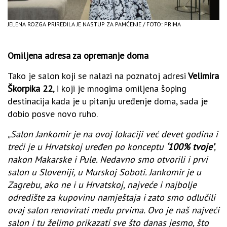
JELENA ROZGA PRIREDILA JE NASTUP ZA PAMĆENJE / FOTO: PRIMA
Omiljena adresa za opremanje doma
Tako je salon koji se nalazi na poznatoj adresi
Velimira
Škorpika 22
, i koji je mnogima omiljena šoping
destinacija kada je u pitanju uređenje doma, sada je
dobio posve novo ruho.
„Salon Jankomir je na ovoj lokaciji već devet godina i
treći je u Hrvatskoj uređen po konceptu
‘100% tvoje’
,
nakon Makarske i Pule. Nedavno smo otvorili i prvi
salon u Sloveniji, u Murskoj Soboti. Jankomir je u
Zagrebu, ako ne i u Hrvatskoj, najveće i najbolje
odredište za kupovinu namještaja i zato smo odlučili
ovaj salon renovirati među prvima. Ovo je naš najveći
salon i tu želimo prikazati sve što danas jesmo, što