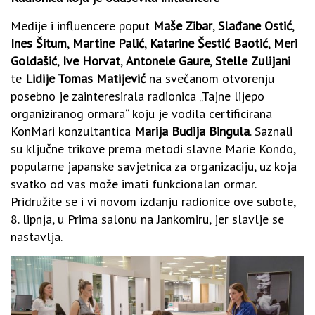
Medije i influencere poput
Maše Zibar
,
Slađane Ostić
,
Ines Šitum
,
Martine Palić
,
Katarine Šestić Baotić
,
Meri
Goldašić
,
Ive Horvat
,
Antonele Gaure
,
Stelle Zulijani
te
Lidije Tomas Matijević
na svečanom otvorenju
posebno je zainteresirala radionica „Tajne lijepo
organiziranog ormara“ koju je vodila certificirana
KonMari konzultantica
Marija Budija Bingula
. Saznali
su ključne trikove prema metodi slavne Marie Kondo,
popularne japanske savjetnica za organizaciju, uz koja
svatko od vas može imati funkcionalan ormar.
Pridružite se i vi novom izdanju radionice ove subote,
8. lipnja, u Prima salonu na Jankomiru, jer slavlje se
nastavlja.