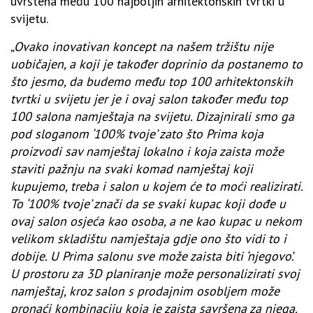
uvrštena među 100 najboljih arhitektonskih tvrtki u
svijetu.
„Ovako inovativan koncept na našem tržištu nije
uobičajen, a koji je također doprinio da postanemo to
što jesmo, da budemo među top 100 arhitektonskih
tvrtki u svijetu jer je i ovaj salon također među top
100 salona namještaja na svijetu. Dizajnirali smo ga
pod sloganom ‘100% tvoje’ zato što Prima koja
proizvodi sav namještaj lokalno i koja zaista može
staviti pažnju na svaki komad namještaj koji
kupujemo, treba i salon u kojem će to moći realizirati.
To ‘100% tvoje’ znači da se svaki kupac koji dođe u
ovaj salon osjeća kao osoba, a ne kao kupac u nekom
velikom skladištu namještaja gdje ono što vidi to i
dobije. U Prima salonu sve može zaista biti ‘njegovo’.
U prostoru za 3D planiranje može personalizirati svoj
namještaj, kroz salon s prodajnim osobljem može
pronaći kombinaciju koja je zaista savršena za njega,