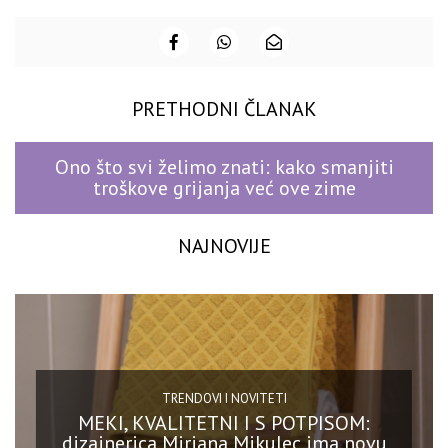
PRETHODNI ČLANAK
Ono što svi želimo znati: kako smanjiti
troškove grijanja već ove zime
NAJNOVIJE
TRENDOVI I NOVITETI
MEKI, KVALITETNI I S POTPISOM:
dizajnerica Mirjana Mikulec ima novu