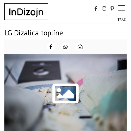
Skip
to
content
TRAŽI
LG Dizalica topline