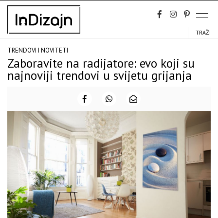
Skip
to
content
TRAŽI
TRENDOVI I NOVITETI
Zaboravite na radijatore: evo koji su
najnoviji trendovi u svijetu grijanja