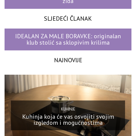
zida
SLJEDEĆI ČLANAK
IDEALAN ZA MALE BORAVKE: originalan
klub stolić sa sklopivim krilima
NAJNOVIJE
KUHINJE
Kuhinja koja će vas osvojiti svojim
izgledom i mogućnostima