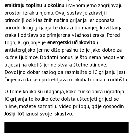
emitiraju toplinu u okolinu
i ravnomjerno zagrijavaju
prostor i zrak u njemu. Ovaj sustav je zdraviji i
prirodniji od klasičnih načina grijanja jer oponaša
prirodni krug grijanja te dolazi do manjeg kovitlanja
zraka i održava se primjerena vlažnost zraka. Pored
toga, IC grijanje je
energetski učinkovito
i
antialergijsko jer ne diže prašinu te je jako dobro za
kućne ljubimce. Dodatni bonus je što nema negativan
utjecaj na okoliš jer ne stvara štetne plinove.
Dovoljno dobar razlog da razmislite o IC grijanju jest
činjenica da se upotrebljava u inkubatorima u rodilištu!
O tome kolika su ulaganja, kako funkcionira ugradnja
IC grijanja te koliko ćete doista uštedjeti grijući se
njime, možete saznati u video prilogu, gdje gospodin
Josip Tot
iznosi svoje iskustvo.