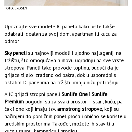
FOTO: EKOSEN
Upoznajte sve modele IC panela kako biste lakše
odabrali idealan za svoj dom, apartman ili kuću za
odmor!
Sky paneli
su najnoviji modeli i ujedno najlaganiji na
tržištu, što omogućava njihovu ugradnju na sve vrste
stropova. Paneli lako provode toplinu, budući da je
grijaće tijelo izrađeno od bakra, dok u usporedbi s
ostalim IC panelima na tržištu imaju nižu potrošnju.
A IC grijaći stropni paneli
Sunlife One i Sunlife
Premium
pogodni su za svaki prostor – stan, kuću, pa
čak i one koji imaju tzv.
armstrong stropove
, koji su
načinjeni do pomičnih panel ploča i obično se koriste u
uredskim prostorima. Također, možete ih staviti u
kućnu saunu, kampericu i brodicu.