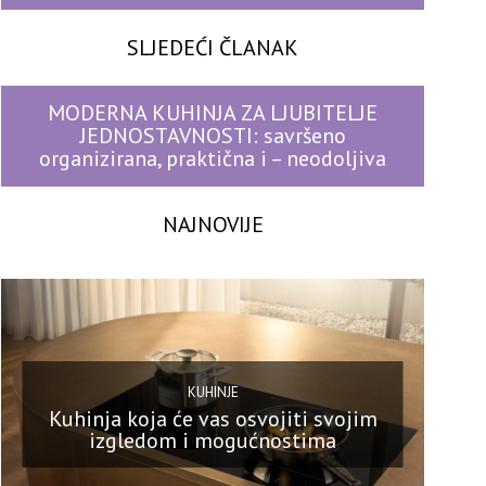
SLJEDEĆI ČLANAK
MODERNA KUHINJA ZA LJUBITELJE
JEDNOSTAVNOSTI: savršeno
organizirana, praktična i – neodoljiva
NAJNOVIJE
KUHINJE
Kuhinja koja će vas osvojiti svojim
izgledom i mogućnostima