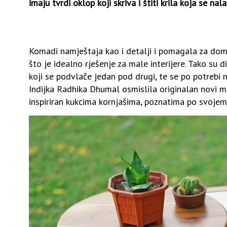
imaju tvrdi oklop koji skriva i štiti krila koja se nal
Komadi namještaja kao i detalji i pomagala za dom 
što je idealno rješenje za male interijere. Tako su di
koji se podvlače jedan pod drugi, te se po potrebi
Indijka Radhika Dhumal osmislila originalan novi mode
inspiriran kukcima kornjašima, poznatima po svojem 