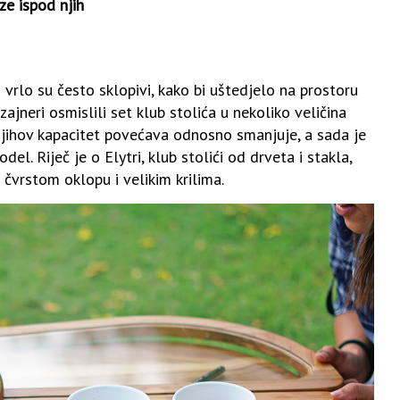
aze ispod njih
vrlo su često sklopivi, kako bi uštedjelo na prostoru
zajneri osmislili set klub stolića u nekoliko veličina
 njihov kapacitet povećava odnosno smanjuje, a sada je
l. Riječ je o Elytri, klub stolići od drveta i stakla,
čvrstom oklopu i velikim krilima.