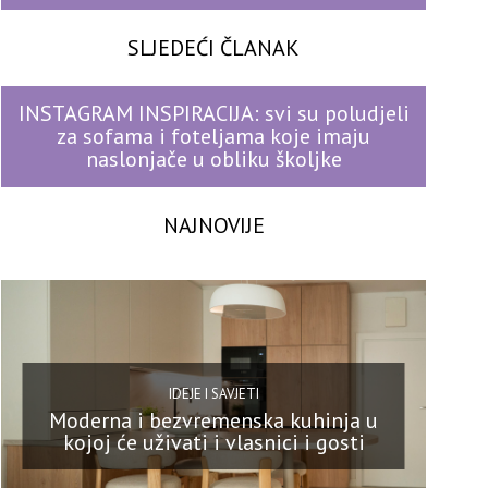
SLJEDEĆI ČLANAK
INSTAGRAM INSPIRACIJA: svi su poludjeli
za sofama i foteljama koje imaju
naslonjače u obliku školjke
NAJNOVIJE
IDEJE I SAVJETI
Moderna i bezvremenska kuhinja u
kojoj će uživati i vlasnici i gosti