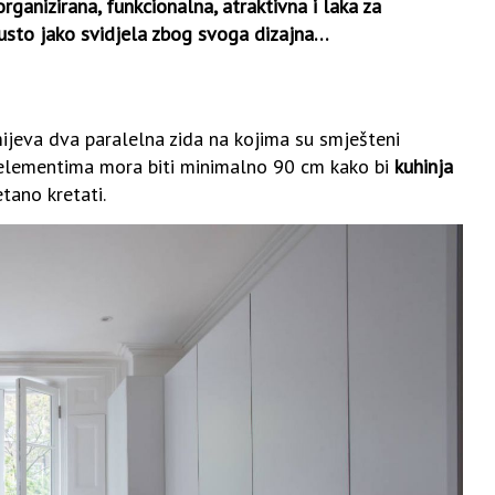
anizirana, funkcionalna, atraktivna i laka za
 usto jako svidjela zbog svoga dizajna…
mijeva dva paralelna zida na kojima su smješteni
 elementima mora biti minimalno 90 cm kako bi
kuhinja
tano kretati.