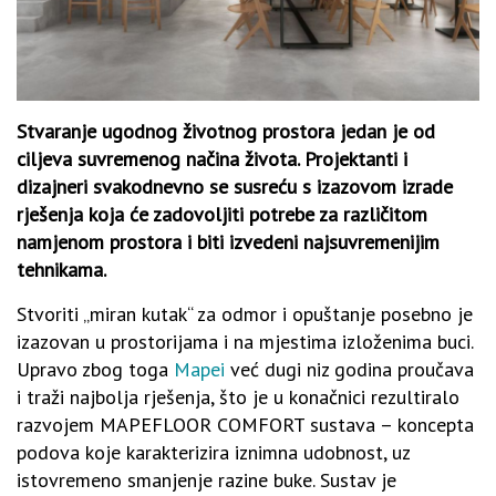
Stvaranje ugodnog životnog prostora jedan je od
ciljeva suvremenog načina života. Projektanti i
dizajneri svakodnevno se susreću s izazovom izrade
rješenja koja će zadovoljiti potrebe za različitom
namjenom prostora i biti izvedeni najsuvremenijim
tehnikama.
Stvoriti „miran kutak“ za odmor i opuštanje posebno je
izazovan u prostorijama i na mjestima izloženima buci.
Upravo zbog toga
Mapei
već dugi niz godina proučava
i traži najbolja rješenja, što je u konačnici rezultiralo
razvojem MAPEFLOOR COMFORT sustava – koncepta
podova koje karakterizira iznimna udobnost, uz
istovremeno smanjenje razine buke. Sustav je