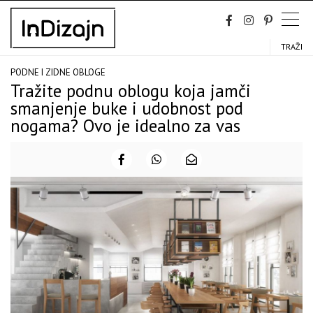
Skip
to
content
TRAŽI
PODNE I ZIDNE OBLOGE
Tražite podnu oblogu koja jamči
smanjenje buke i udobnost pod
nogama? Ovo je idealno za vas