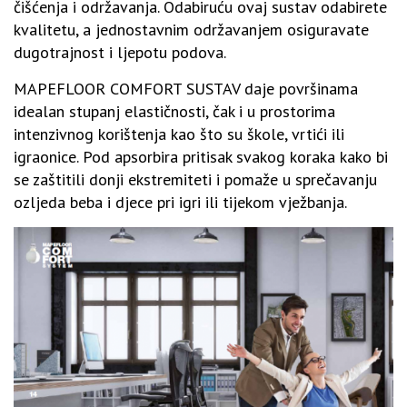
čišćenja i održavanja. Odabiruću ovaj sustav odabirete
kvalitetu, a jednostavnim održavanjem osiguravate
dugotrajnost i ljepotu podova.
MAPEFLOOR COMFORT SUSTAV daje površinama
idealan stupanj elastičnosti, čak i u prostorima
intenzivnog korištenja kao što su škole, vrtići ili
igraonice. Pod apsorbira pritisak svakog koraka kako bi
se zaštitili donji ekstremiteti i pomaže u sprečavanju
ozljeda beba i djece pri igri ili tijekom vježbanja.