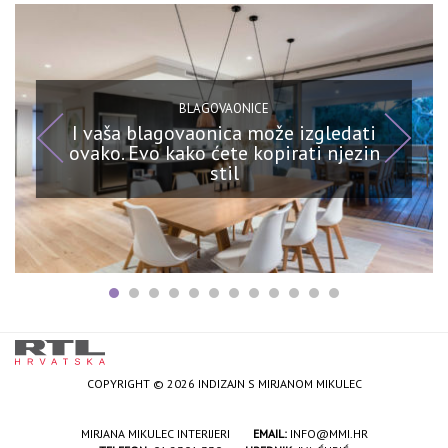
BLAGOVAONICE
I vaša blagovaonica može izgledati
ovako. Evo kako ćete kopirati njezin
stil
COPYRIGHT © 2026 INDIZAJN S MIRJANOM MIKULEC
MIRJANA MIKULEC INTERIJERI
EMAIL:
INFO@MMI.HR