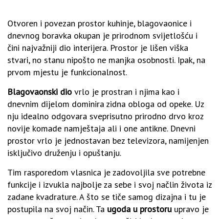
Otvoren i povezan prostor kuhinje, blagovaonice i
dnevnog boravka okupan je prirodnom svijetlošću i
čini najvažniji dio interijera. Prostor je lišen viška
stvari, no stanu nipošto ne manjka osobnosti. Ipak, na
prvom mjestu je funkcionalnost.
Blagovaonski dio
vrlo je prostran i njima kao i
dnevnim dijelom dominira zidna obloga od opeke. Uz
nju idealno odgovara sveprisutno prirodno drvo kroz
novije komade namještaja ali i one antikne. Dnevni
prostor vrlo je jednostavan bez televizora, namijenjen
isključivo druženju i opuštanju.
Tim rasporedom vlasnica je zadovoljila sve potrebne
funkcije i izvukla najbolje za sebe i svoj načlin života iz
zadane kvadrature. A što se tiče samog dizajna i tu je
postupila na svoj način. Ta
ugoda u prostoru
upravo je