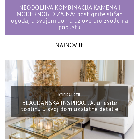
NEODOLJIVA KOMBINACIJA KAMENA I
MODERNOG DIZAJNA: postignite sličan
ugođaj u svojem domu uz ove proizvode na
popustu
NAJNOVIJE
KOPIRAJ STIL
BLAGDANSKA INSPIRACIJA: unesite
toplinu u svoj dom uz zlatne detalje