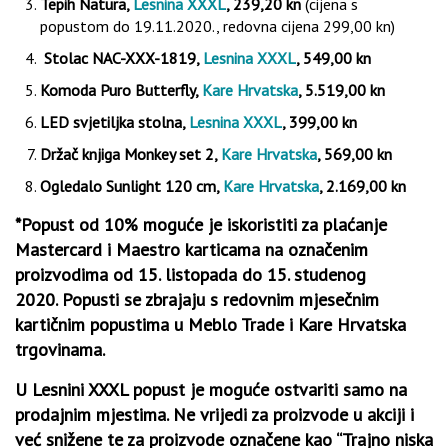
Tepih Natura,
Lesnina XXXL
, 239,20 kn
(cijena s
popustom do 19.11.2020., redovna cijena 299,00 kn)
Stolac NAC-XXX-1819,
Lesnina XXXL
, 549,00 kn
Komoda Puro Butterfly,
Kare Hrvatska
,
5.519,00 kn
LED svjetiljka stolna,
Lesnina XXXL
, 399,00 kn
Držač knjiga Monkey set 2,
Kare Hrvatska
, 569,00 kn
Ogledalo Sunlight 120 cm,
Kare Hrvatska
, 2.169,00 kn
*Popust od 10% moguće je iskoristiti za plaćanje
Mastercard i Maestro karticama na označenim
proizvodima od 15. listopada do 15. studenog
2020. Popusti se zbrajaju s redovnim mjesečnim
kartičnim popustima u Meblo Trade i Kare Hrvatska
trgovinama.
U Lesnini XXXL popust je moguće ostvariti samo na
prodajnim mjestima. Ne vrijedi za proizvode u akciji i
već snižene te za proizvode označene kao “Trajno niska