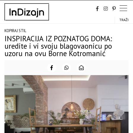
Skip
to
content
TRAŽI
KOPIRAJ STIL
INSPIRACIJA IZ POZNATOG DOMA:
uredite i vi svoju blagovaonicu po
uzoru na ovu Borne Kotromanić