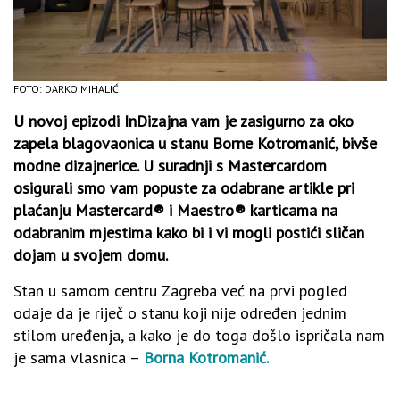
FOTO: DARKO MIHALIĆ
U novoj epizodi InDizajna vam je zasigurno za oko
zapela blagovaonica u stanu Borne Kotromanić, bivše
modne dizajnerice. U suradnji s Mastercardom
osigurali smo vam popuste za odabrane artikle pri
plaćanju Mastercard® i Maestro® karticama na
odabranim mjestima kako bi i vi mogli postići sličan
dojam u svojem domu.
Stan u samom centru Zagreba već na prvi pogled
odaje da je riječ o stanu koji nije određen jednim
stilom uređenja, a kako je do toga došlo ispričala nam
je sama vlasnica –
Borna Kotromanić.