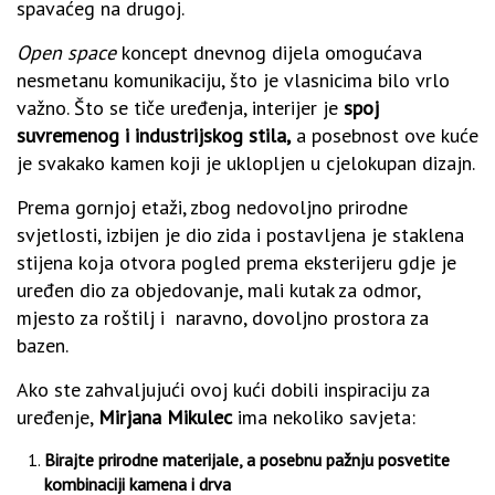
spavaćeg na drugoj.
Open space
koncept dnevnog dijela omogućava
nesmetanu komunikaciju, što je vlasnicima bilo vrlo
važno. Što se tiče uređenja, interijer je
spoj
suvremenog i industrijskog stila,
a posebnost ove kuće
je svakako kamen koji je uklopljen u cjelokupan dizajn.
Prema gornjoj etaži, zbog nedovoljno prirodne
svjetlosti, izbijen je dio zida i postavljena je staklena
stijena koja otvora pogled prema eksterijeru gdje je
uređen dio za objedovanje, mali kutak za odmor,
mjesto za roštilj i naravno, dovoljno prostora za
bazen.
Ako ste zahvaljujući ovoj kući dobili inspiraciju za
uređenje,
Mirjana Mikulec
ima nekoliko savjeta:
Birajte prirodne materijale, a posebnu pažnju posvetite
kombinaciji kamena i drva