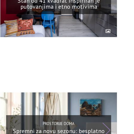
Stan od 41 kvadrat inspiriran je
putovanjima i etno motivima
PROSTORIJE DOMA
Spremni za novu sezonu: besplatno