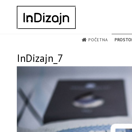
Skip
to
content
POČETNA
PROSTO
InDizajn_7