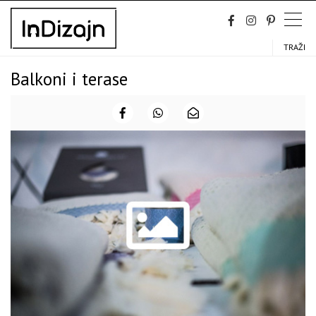
Skip
to
content
TRAŽI
Balkoni i terase