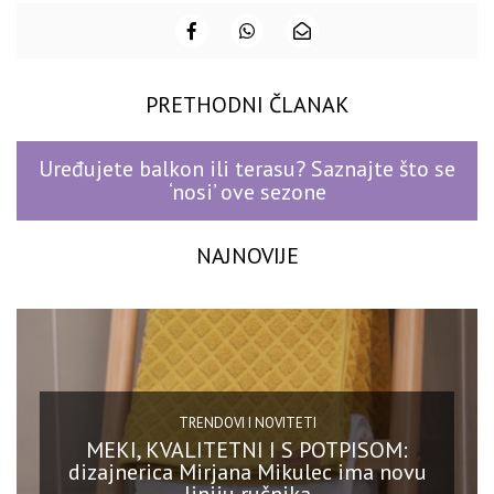
PRETHODNI ČLANAK
Uređujete balkon ili terasu? Saznajte što se
‘nosi’ ove sezone
NAJNOVIJE
TRENDOVI I NOVITETI
MEKI, KVALITETNI I S POTPISOM:
dizajnerica Mirjana Mikulec ima novu