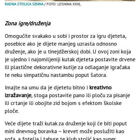
RADNA STOLICA SENNA
/ FOTO: LESNINA XXXL
Zona igre/druženja
Omogućite svakako u sobi i prostor za igru djeteta,
posebice ako je dijete manjeg uzrasta odnosno
druženje, ako je u tinejdžerskoj dobi. U ovoj zoni koja
je ujedno i najomiljeniji kutak djeteta postavite drvene
ili plastične dekorativne kutije za odlaganje igračaka
te neku simpatičnu nastambu poput šatora.
Imajte na umu da je djetetu bitno i
kreativno
izražavanje
, stoga postavite pano ili ploču za pisanje
ili crtanje ili obojite zid bojom s efektom školske
ploče.
Veće dijete traži kutak za druženje koji će biti poput
mini dnevnog boravka – krevet može poslužiti kao
sofa, a fotelja i tabure te klub stolić kao super