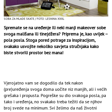
SOBA ZA MLADE SKATE / FOTO: LESNINA XXXL
Spremate se na uređenje ili neki manji makeover sobe
svoga mališana ili tinejdžera? Priprema je, kao uvijek –
pola posla. Stoga pored potrage za inspiracijom,
svakako usvojite nekoliko savjeta stručnjaka kako
biste stvorili prostor bez mana!
Vjerojatno vam se dogodilo da tek nakon
(pre)uređenja svoga doma uočite niz manjih, ali i većih
grešaka i propusta. Pogreške su dio svakoga posla, pa
tako i uređenja, no svakako treba težiti da se njihov
broj svede na minimum. Svi želimo da naš životni